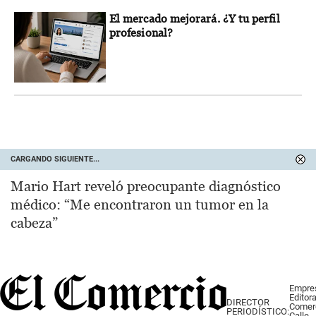
El mercado mejorará. ¿Y tu perfil
profesional?
CARGANDO SIGUIENTE...
Mario Hart reveló preocupante diagnóstico
médico: “Me encontraron un tumor en la
cabeza”
Empre
Editora
DIRECTOR
Comer
PERIODÍSTICO:
Calle