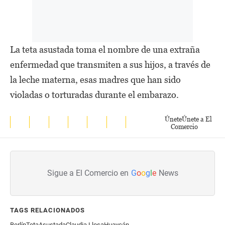
La teta asustada toma el nombre de una extraña
enfermedad que transmiten a sus hijos, a través de
la leche materna, esas madres que han sido
violadas o torturadas durante el embarazo.
Únete
Únete a El
Comercio
Sigue a El Comercio en
G
o
o
g
l
e
News
TAGS RELACIONADOS
Berlín
Teta
Asustada
Claudia Llosa
Huaycán