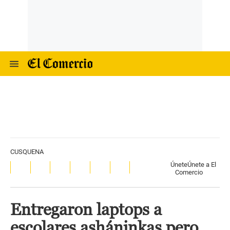
CUSQUENA
Únete
Únete a El
Comercio
Entregaron laptops a
escolares asháninkas pero