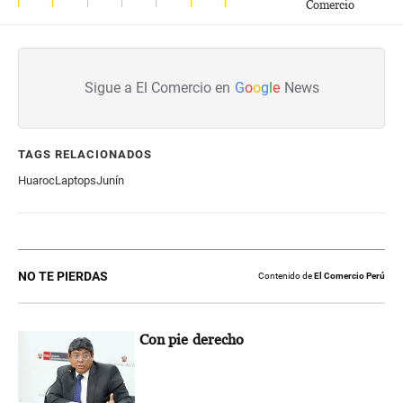
Comercio
Sigue a El Comercio en
G
o
o
g
l
e
News
TAGS RELACIONADOS
Huaroc
Laptops
Junín
NO TE PIERDAS
Contenido de
El Comercio Perú
Con pie derecho