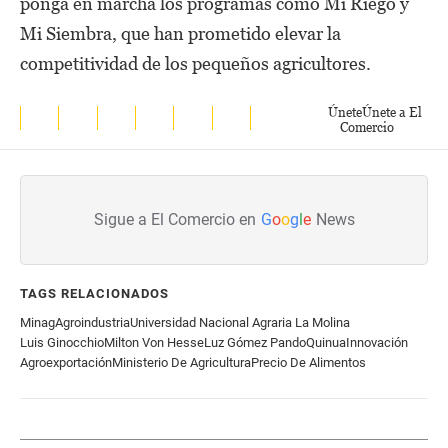
ponga en marcha los programas como Mi Riego y
Mi Siembra, que han prometido elevar la
competitividad de los pequeños agricultores.
Únete
Únete a El
Comercio
Sigue a El Comercio en
G
o
o
g
l
e
News
TAGS RELACIONADOS
Minag
Agroindustria
Universidad Nacional Agraria La Molina
Luis Ginocchio
Milton Von Hesse
Luz Gómez Pando
Quinua
Innovación
Agroexportación
Ministerio De Agricultura
Precio De Alimentos