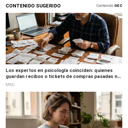
CONTENIDO SUGERIDO
Contenido
GEC
Los expertos en psicología coinciden: quienes
guardan recibos o tickets de compras pasadas no
son acumuladores, sino que tienen necesidad de
MAG.
control