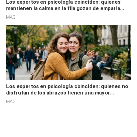
Los expertos en psicología coinciden: quienes
mantienen la calma en la fila gozan de empatía
cognitiva, gratitud y no solo tienen autocontrol
MAG.
Los expertos en psicología coinciden: quienes no
disfrutan de los abrazos tienen una mayor
sensibilidad a los estímulos físicos y no es por
MAG.
desinterés