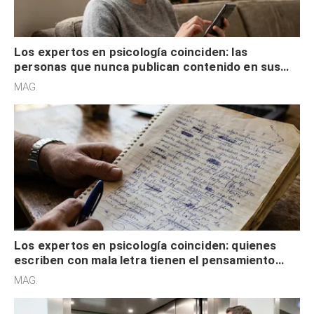
Los expertos en psicología coinciden: las
personas que nunca publican contenido en sus
redes sociales no pretenden buscar validación
MAG.
externa
Los expertos en psicología coinciden: quienes
escriben con mala letra tienen el pensamiento
acelerado y no lo hacen por desinterés
MAG.