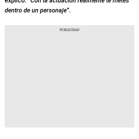
explicó. “
Con la actuación realmente te metes
dentro de un personaje
”.