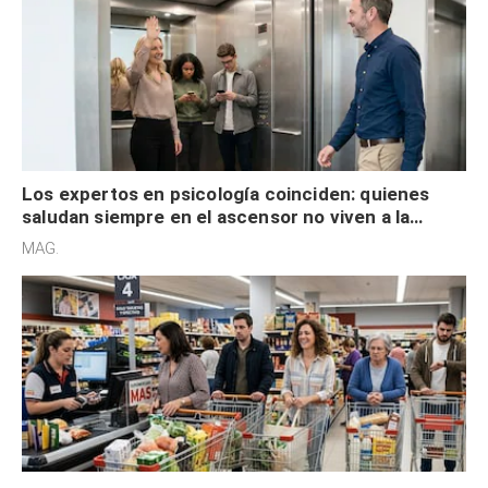
Los expertos en psicología coinciden: quienes
saludan siempre en el ascensor no viven a la
defensiva y tienen apertura social
MAG.