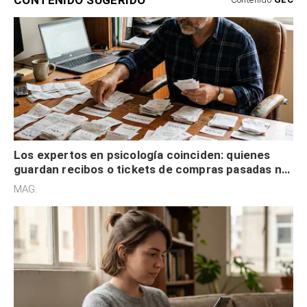
Los expertos en psicología coinciden: quienes
guardan recibos o tickets de compras pasadas no
son acumuladores, sino que tienen necesidad de
MAG.
control