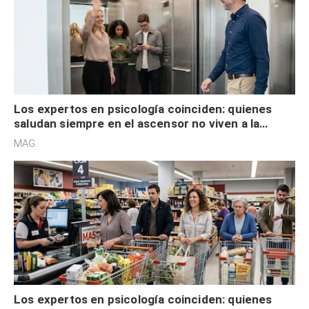
Los expertos en psicología coinciden: quienes
saludan siempre en el ascensor no viven a la
defensiva y tienen apertura social
MAG.
Los expertos en psicología coinciden: quienes