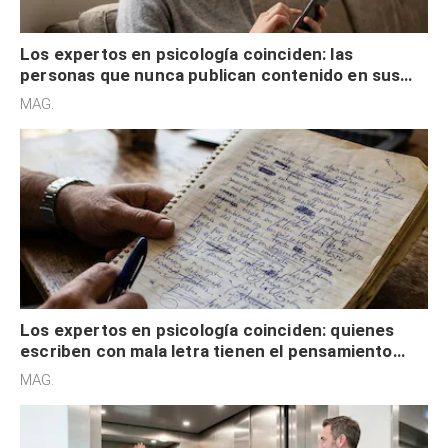
Los expertos en psicología coinciden: las
personas que nunca publican contenido en sus
redes sociales no pretenden buscar validación
MAG.
externa
Los expertos en psicología coinciden: quienes
escriben con mala letra tienen el pensamiento
acelerado y no lo hacen por desinterés
MAG.