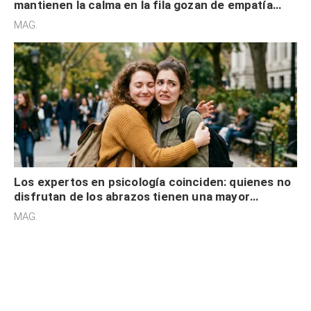
mantienen la calma en la fila gozan de empatía
cognitiva, gratitud y no solo tienen autocontrol
MAG.
Los expertos en psicología coinciden: quienes no
disfrutan de los abrazos tienen una mayor
sensibilidad a los estímulos físicos y no es por
MAG.
desinterés