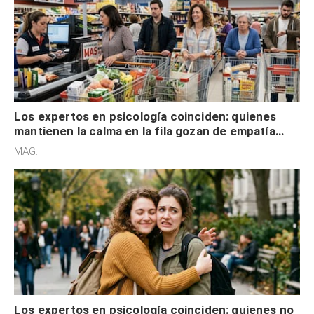
Los expertos en psicología coinciden: quienes
mantienen la calma en la fila gozan de empatía
cognitiva, gratitud y no solo tienen autocontrol
MAG.
Los expertos en psicología coinciden: quienes no