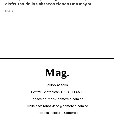
disfrutan de los abrazos tienen una mayor
sensibilidad a los estímulos físicos y no es por
MAG.
desinterés
Equipo editorial
Central Telefónica: (+511) 311-6500
Redacción: mag@comercio.com.pe
Publicidad: fonoavisos@comercio.com.pe
Empresa Editora El Comercio