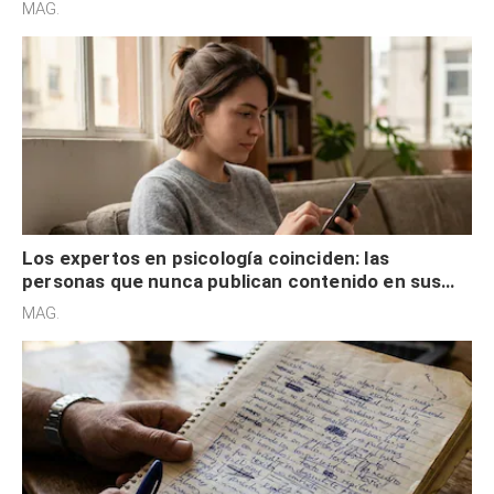
son acumuladores, sino que tienen necesidad de
MAG.
control
Los expertos en psicología coinciden: las
personas que nunca publican contenido en sus
redes sociales no pretenden buscar validación
MAG.
externa