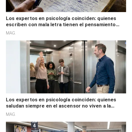
Los expertos en psicología coinciden: quienes
escriben con mala letra tienen el pensamiento
acelerado y no lo hacen por desinterés
MAG.
Los expertos en psicología coinciden: quienes
saludan siempre en el ascensor no viven a la
defensiva y tienen apertura social
MAG.