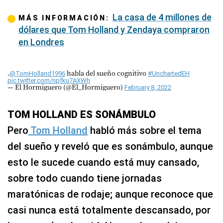
La casa de 4 millones de
MÁS INFORMACIÓN:
dólares que Tom Holland y Zendaya compraron
en Londres
.
habla del sueño cognitivo
@TomHolland1996
#UnchartedEH
pic.twitter.com/npfku7AXWh
— El Hormiguero (@El_Hormiguero)
February 8, 2022
TOM HOLLAND ES SONÁMBULO
Pero
Tom Holland
habló más sobre el tema
del sueño y reveló que es sonámbulo, aunque
esto le sucede cuando está muy cansado,
sobre todo cuando tiene jornadas
maratónicas de rodaje; aunque reconoce que
casi nunca está totalmente descansado, por