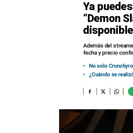
Ya puedes 
elcomercio.pe
“Demon Sla
Términos
disponible
Y
Condiciones
De
Uso
Además del streaming
fecha y precio conf
Oficinas
Concesionarias
No solo Crunchyroll
Principios
Rectores
¿Cuándo se realizó
Buenas
Prácticas
Políticas
De
Privacidad
Política
Integrada
De
Gestión