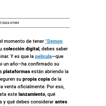
7/2026 07H09
 el momento de tener
“Demon
tu
colección digital
, debes saber
inar. Y es que la
película
—que
si un año—ha confirmado su
as
plataformas
están abriendo la
seguren su
propia copia
de la
a venta oficialmente. Por eso,
rata este
lanzamiento
, qué
s y qué debes considerar
antes