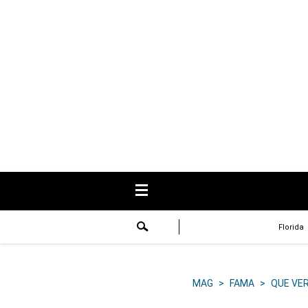
USA
Respuestas
Fama
Historias
Data
Videos
Recetas
Florida
Virales
Lo último
MAG
>
FAMA
>
QUE VE
Volver a El Comercio