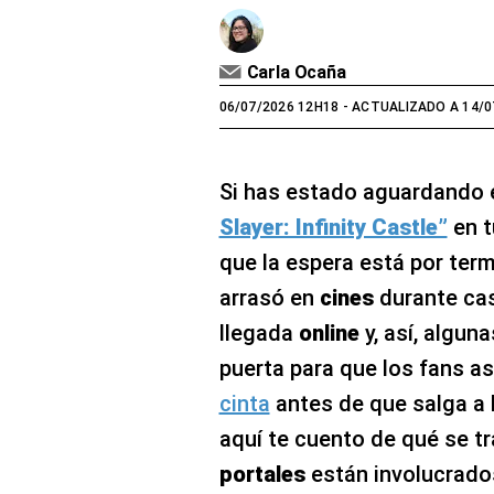
Carla Ocaña
06/07/2026 12H18
- ACTUALIZADO A 14/0
Si has estado aguardando
Slayer: Infinity Castle”
en 
que la espera está por term
arrasó en
cines
durante ca
llegada
online
y, así, algun
puerta para que los fans a
cinta
antes de que salga a l
aquí te cuento de qué se t
portales
están involucrado