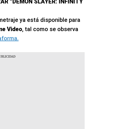
AR “DEMON SLAYER: INFINITY
ometraje ya está disponible para
me Video
, tal como se observa
taforma.