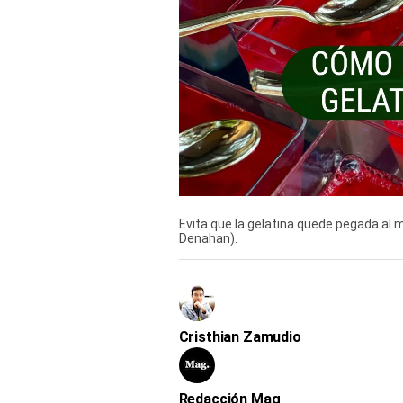
Derechos
Arco
Política
De
Cookies
Evita que la gelatina quede pegada al m
Denahan).
Cristhian Zamudio
Redacción Mag