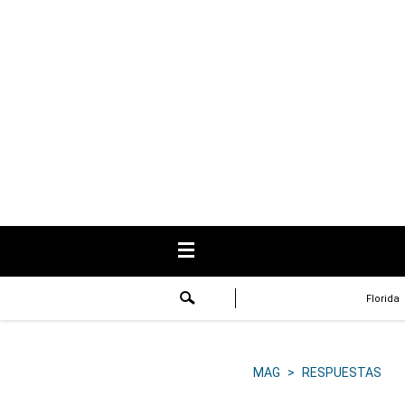
USA
Respuestas
Fama
Historias
Data
Videos
Recetas
Florida
Virales
Lo último
MAG
>
RESPUESTAS
Volver a El Comercio