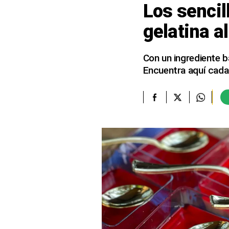
Los sencil
elcomercio.pe
gelatina a
Términos
Y
Condiciones
Con un ingrediente b
De
Encuentra aquí cada
Uso
Oficinas
Concesionarias
Principios
Rectores
Buenas
Prácticas
Políticas
De
Privacidad
Política
Integrada
De
Gestión