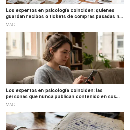
Los expertos en psicología coinciden: quienes
guardan recibos o tickets de compras pasadas no
son acumuladores, sino que tienen necesidad de
MAG.
control
Los expertos en psicología coinciden: las
personas que nunca publican contenido en sus
redes sociales no pretenden buscar validación
MAG.
externa