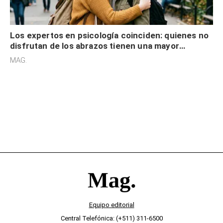
Los expertos en psicología coinciden: quienes no
disfrutan de los abrazos tienen una mayor
sensibilidad a los estímulos físicos y no es por
MAG.
desinterés
Equipo editorial
Central Telefónica: (+511) 311-6500