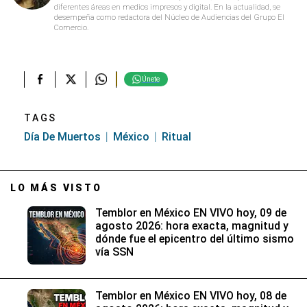
diferentes áreas en medios impresos y digital. En la actualidad, se
desempeña como redactora del Núcleo de Audiencias del Grupo El
Comercio.
Únete
TAGS
Día De Muertos
México
Ritual
LO MÁS VISTO
Temblor en México EN VIVO hoy, 09 de
agosto 2026: hora exacta, magnitud y
dónde fue el epicentro del último sismo
vía SSN
Temblor en México EN VIVO hoy, 08 de