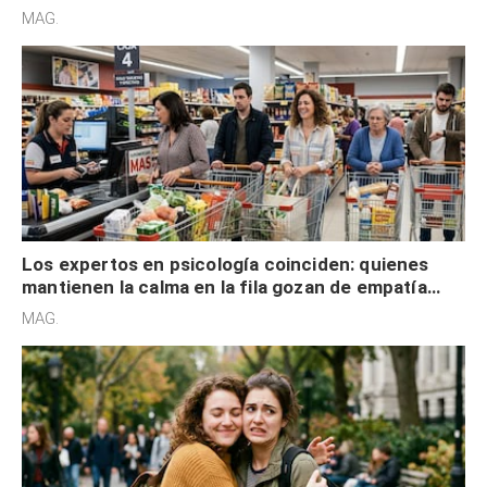
defensiva y tienen apertura social
MAG.
Los expertos en psicología coinciden: quienes
mantienen la calma en la fila gozan de empatía
cognitiva, gratitud y no solo tienen autocontrol
MAG.