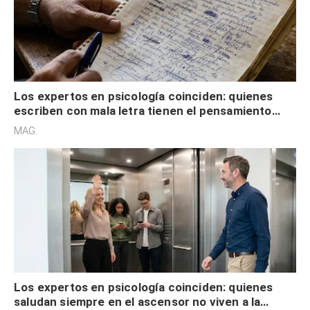
Los expertos en psicología coinciden: quienes
escriben con mala letra tienen el pensamiento
acelerado y no lo hacen por desinterés
MAG.
Los expertos en psicología coinciden: quienes
saludan siempre en el ascensor no viven a la