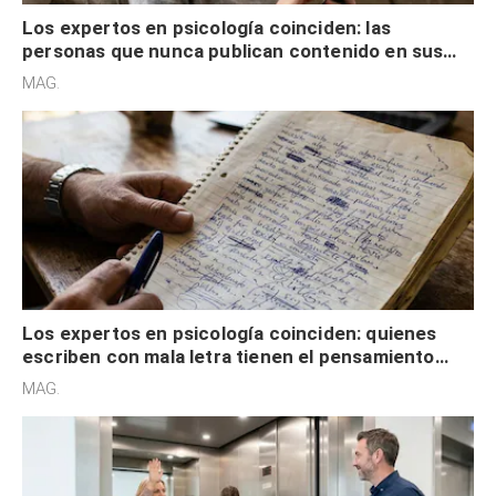
Los expertos en psicología coinciden: las
personas que nunca publican contenido en sus
redes sociales no pretenden buscar validación
MAG.
externa
Los expertos en psicología coinciden: quienes
escriben con mala letra tienen el pensamiento
acelerado y no lo hacen por desinterés
MAG.