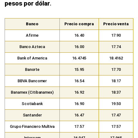
pesos por dólar
.
Banco
Precio compra
Precio venta
Afirme
16.40
17.90
Banco Azteca
16.00
17.74
Bank of America
16.4745
18.4162
Banorte
15.95
17.70
BBVA Bancomer
16.54
18.17
Banamex (Citibanamex)
16.92
18.37
Scotiabank
16.90
19.50
Santander
16.47
17.47
Grupo Financiero Multiva
17.57
17.57
Intercam
16.947
17.965