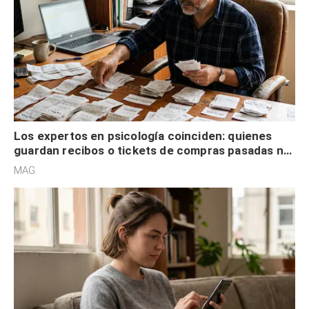
Los expertos en psicología coinciden: quienes
guardan recibos o tickets de compras pasadas no
son acumuladores, sino que tienen necesidad de
MAG.
control