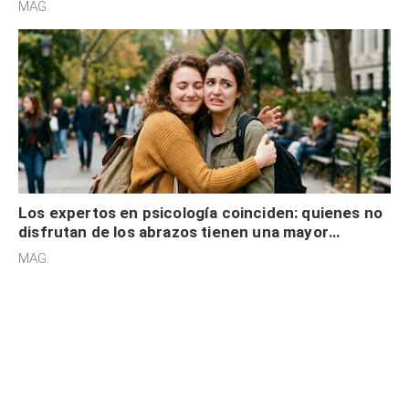
MAG.
Los expertos en psicología coinciden: quienes no
disfrutan de los abrazos tienen una mayor
sensibilidad a los estímulos físicos y no es por
MAG.
desinterés