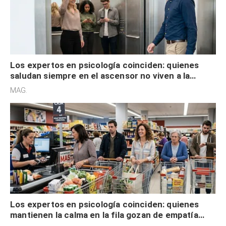
Los expertos en psicología coinciden: quienes
saludan siempre en el ascensor no viven a la
defensiva y tienen apertura social
MAG.
Los expertos en psicología coinciden: quienes
mantienen la calma en la fila gozan de empatía
cognitiva, gratitud y no solo tienen autocontrol