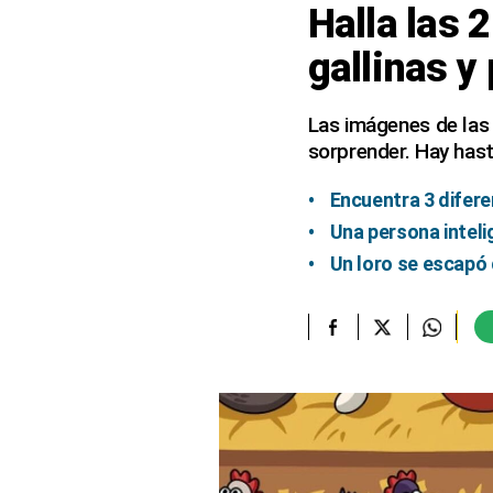
Halla las 
elcomercio.pe
gallinas y
Términos
Y
Condiciones
Las imágenes de las g
De
sorprender. Hay has
Uso
Oficinas
Encuentra 3 difere
Concesionarias
Una persona inteli
Principios
Un loro se escapó 
Rectores
Buenas
Prácticas
Políticas
De
Privacidad
Política
Integrada
De
Gestión