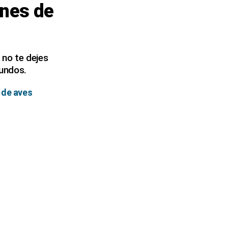
enes de
 no te dejes
gundos.
 de aves