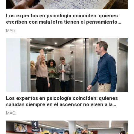
Los expertos en psicología coinciden: quienes
escriben con mala letra tienen el pensamiento
acelerado y no lo hacen por desinterés
MAG.
Los expertos en psicología coinciden: quienes
saludan siempre en el ascensor no viven a la
defensiva y tienen apertura social
MAG.