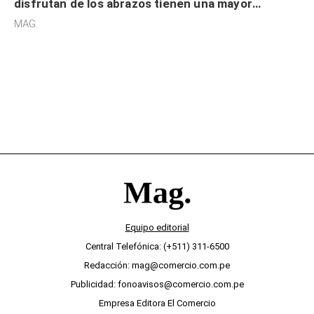
disfrutan de los abrazos tienen una mayor
sensibilidad a los estímulos físicos y no es por
MAG.
desinterés
Equipo editorial
Central Telefónica: (+511) 311-6500
Redacción: mag@comercio.com.pe
Publicidad: fonoavisos@comercio.com.pe
Empresa Editora El Comercio