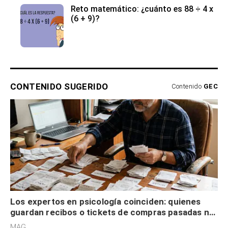
Reto matemático: ¿cuánto es 88 ÷ 4 x
(6 + 9)?
CONTENIDO SUGERIDO
Contenido
GEC
Los expertos en psicología coinciden: quienes
guardan recibos o tickets de compras pasadas no
son acumuladores, sino que tienen necesidad de
MAG.