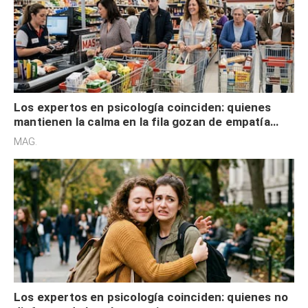
Los expertos en psicología coinciden: quienes
mantienen la calma en la fila gozan de empatía
cognitiva, gratitud y no solo tienen autocontrol
MAG.
Los expertos en psicología coinciden: quienes no