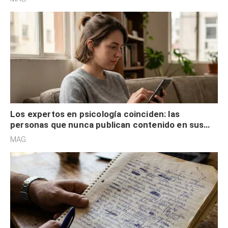
control
Los expertos en psicología coinciden: las
personas que nunca publican contenido en sus
redes sociales no pretenden buscar validación
MAG.
externa