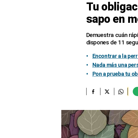
Tu obligaci
elcomercio.pe
sapo en m
Términos
Y
Condiciones
Demuestra cuán rápid
De
dispones de 11 segun
Uso
Oficinas
Encontrar a la perr
Concesionarias
Nada más una pers
Principios
Pon a prueba tu ob
Rectores
Buenas
Prácticas
Políticas
De
Privacidad
Política
Integrada
De
Gestión