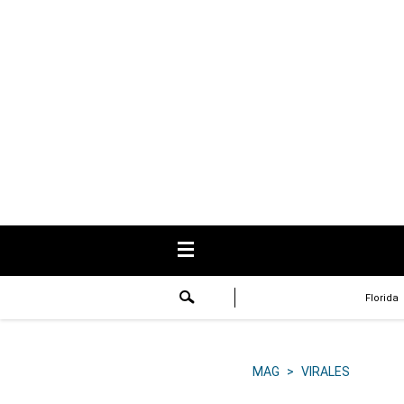
USA
Respuestas
Fama
Historias
Data
Videos
Recetas
Florida
Virales
Lo último
MAG
>
VIRALES
Volver a El Comercio