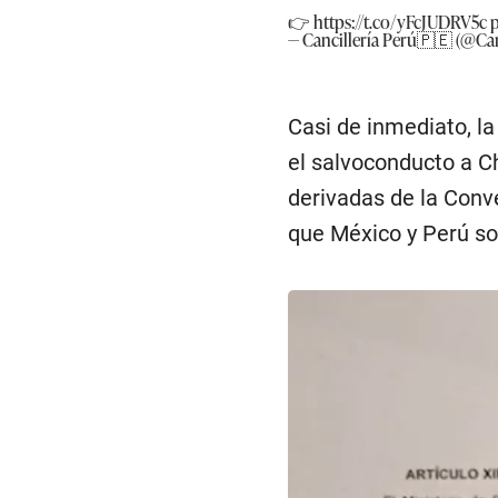
👉
https://t.co/yFcJUDRV5c
— Cancillería Perú🇵🇪 (@Can
Casi de inmediato, la
el salvoconducto a C
derivadas de la Conv
que México y Perú so