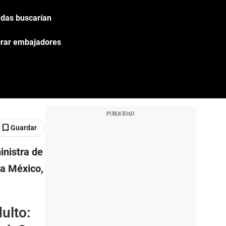
adas buscarían
brar embajadores
Guardar
inistra de
 a México,
ulto: