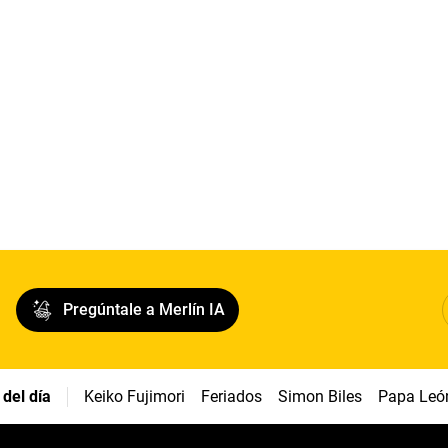
Pregúntale a Merlín IA
del día
Keiko Fujimori
Feriados
Simon Biles
Papa Leó