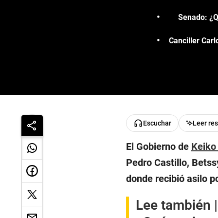
Senado: ¿Qu
Canciller Car
Escuchar
Leer re
El Gobierno de
Keiko 
Pedro Castillo, Betss
donde recibió asilo po
Lee también |