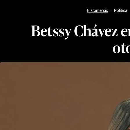
El Comercio
·
Politica
Betssy Chávez en
ot