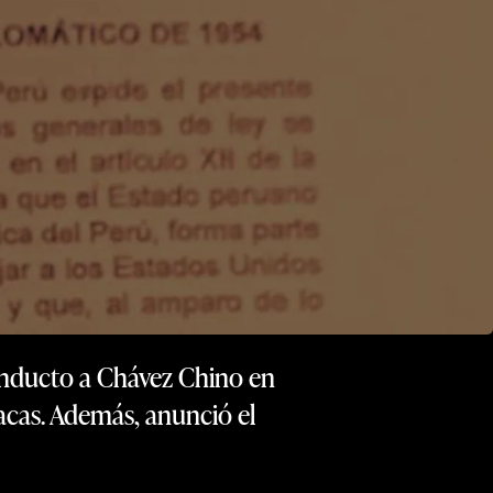
conducto a Chávez Chino en
acas. Además, anunció el