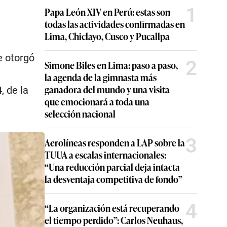
1
Papa León XIV en Perú: estas son
todas las actividades confirmadas en
Lima, Chiclayo, Cusco y Pucallpa
e otorgó
2
Simone Biles en Lima: paso a paso,
la agenda de la gimnasta más
ganadora del mundo y una visita
, de la
que emocionará a toda una
selección nacional
3
Aerolíneas responden a LAP sobre la
TUUA a escalas internacionales:
“Una reducción parcial deja intacta
la desventaja competitiva de fondo”
4
“La organización está recuperando
el tiempo perdido”: Carlos Neuhaus,