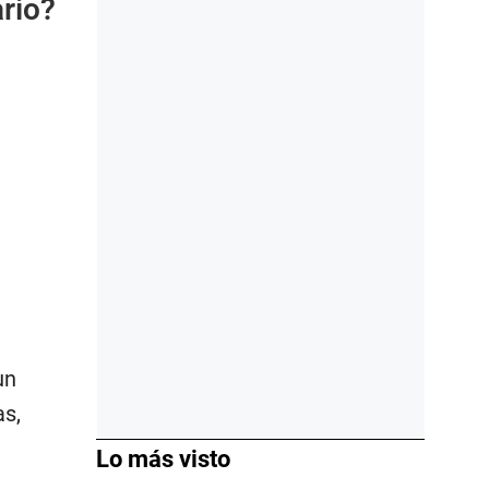
rio?
un
as,
Lo más visto