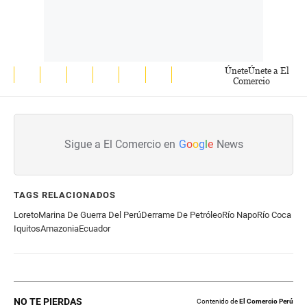
Únete
Únete a El
Comercio
Sigue a El Comercio en
G
o
o
g
l
e
News
TAGS RELACIONADOS
Loreto
Marina De Guerra Del Perú
Derrame De Petróleo
Río Napo
Río Coca
Iquitos
Amazonia
Ecuador
NO TE PIERDAS
Contenido de
El Comercio Perú