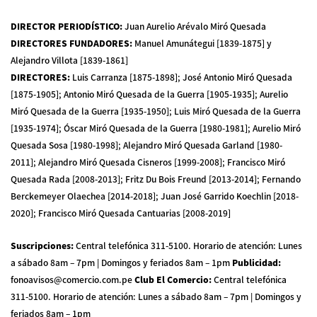
DIRECTOR PERIODÍSTICO
:
Juan Aurelio Arévalo Miró Quesada
DIRECTORES FUNDADORES
:
Manuel Amunátegui [1839-1875] y
Alejandro Villota [1839-1861]
DIRECTORES
:
Luis Carranza [1875-1898]; José Antonio Miró Quesada
[1875-1905]; Antonio Miró Quesada de la Guerra [1905-1935]; Aurelio
Miró Quesada de la Guerra [1935-1950]; Luis Miró Quesada de la Guerra
[1935-1974]; Óscar Miró Quesada de la Guerra [1980-1981]; Aurelio Miró
Quesada Sosa [1980-1998]; Alejandro Miró Quesada Garland [1980-
2011]; Alejandro Miró Quesada Cisneros [1999-2008]; Francisco Miró
Quesada Rada [2008-2013]; Fritz Du Bois Freund [2013-2014]; Fernando
Berckemeyer Olaechea [2014-2018]; Juan José Garrido Koechlin [2018-
2020]; Francisco Miró Quesada Cantuarias [2008-2019]
Suscripciones
:
Central telefónica 311-5100
.
Horario de atención: Lunes
a sábado 8am – 7pm | Domingos y feriados 8am – 1pm
Publicidad
:
fonoavisos@comercio.com.pe
Club El Comercio
:
Central telefónica
311-5100
.
Horario de atención: Lunes a sábado 8am – 7pm | Domingos y
feriados 8am – 1pm