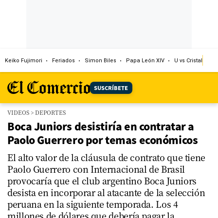
Keiko Fujimori
Feriados
Simon Biles
Papa León XIV
U vs Cristal
Dó
SUSCRÍBETE
VIDEOS
>
DEPORTES
Boca Juniors desistiría en contratar a
Paolo Guerrero por temas económicos
El alto valor de la cláusula de contrato que tiene
Paolo Guerrero con Internacional de Brasil
provocaría que el club argentino Boca Juniors
desista en incorporar al atacante de la selección
peruana en la siguiente temporada. Los 4
millones de dólares que debería pagar la