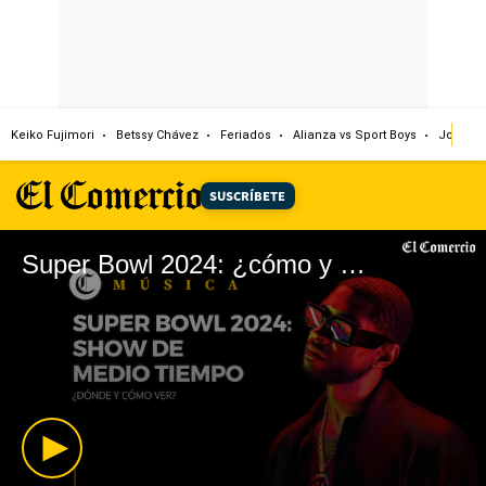
Keiko Fujimori
Betssy Chávez
Feriados
Alianza vs Sport Boys
Jorge M
SUSCRÍBETE
Super Bowl 2024: ¿cómo y dónde ver el show de medio tiempo?