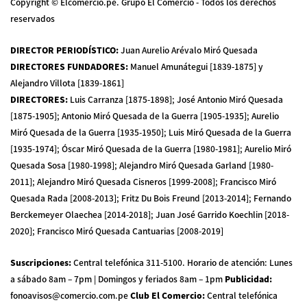
Copyright © Elcomercio.pe. Grupo El Comercio - Todos los derechos
reservados
DIRECTOR PERIODÍSTICO
:
Juan Aurelio Arévalo Miró Quesada
DIRECTORES FUNDADORES
:
Manuel Amunátegui [1839-1875] y
Alejandro Villota [1839-1861]
DIRECTORES
:
Luis Carranza [1875-1898]; José Antonio Miró Quesada
[1875-1905]; Antonio Miró Quesada de la Guerra [1905-1935]; Aurelio
Miró Quesada de la Guerra [1935-1950]; Luis Miró Quesada de la Guerra
[1935-1974]; Óscar Miró Quesada de la Guerra [1980-1981]; Aurelio Miró
Quesada Sosa [1980-1998]; Alejandro Miró Quesada Garland [1980-
2011]; Alejandro Miró Quesada Cisneros [1999-2008]; Francisco Miró
Quesada Rada [2008-2013]; Fritz Du Bois Freund [2013-2014]; Fernando
Berckemeyer Olaechea [2014-2018]; Juan José Garrido Koechlin [2018-
2020]; Francisco Miró Quesada Cantuarias [2008-2019]
Suscripciones
:
Central telefónica 311-5100
.
Horario de atención: Lunes
a sábado 8am – 7pm | Domingos y feriados 8am – 1pm
Publicidad
:
fonoavisos@comercio.com.pe
Club El Comercio
:
Central telefónica