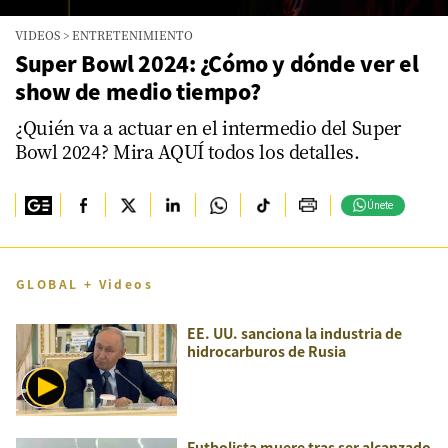
0
VIDEOS
>
ENTRETENIMIENTO
seconds
of
Super Bowl 2024: ¿Cómo y dónde ver el
1
show de medio tiempo?
minute,
34
seconds
¿Quién va a actuar en el intermedio del Super
Bowl 2024? Mira AQUÍ todos los detalles.
Únete
GLOBAL + Videos
EE. UU. sanciona la industria de
hidrocarburos de Rusia
Futbolista muere tras ser alcanzado