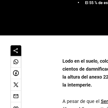
El 55 % de es
Lodo en el suelo, col
cientos de damnificad
la altura del anexo 2
la intemperie.
A pesar de que el
Ser