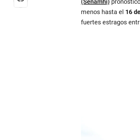
(Senamhi)
pronosticó
menos hasta el
16 d
fuertes estragos entr