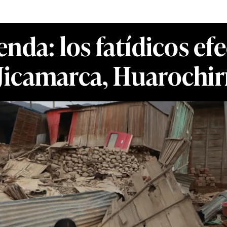
enda: los fatídicos ef
Jicamarca, Huarochir