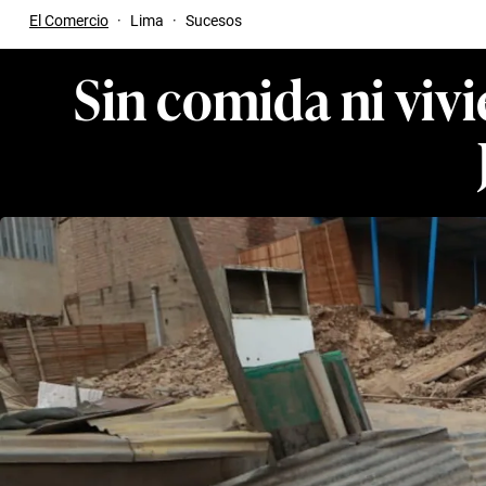
El Comercio
·
Lima
·
Sucesos
Sin comida ni vivi