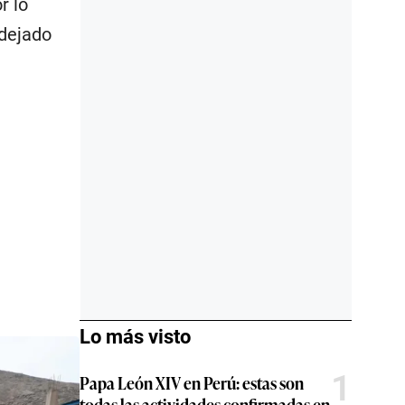
r lo
 dejado
Lo más visto
1
Papa León XIV en Perú: estas son
todas las actividades confirmadas en