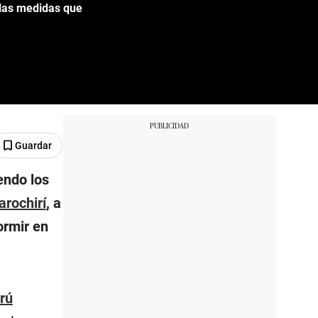
: las medidas que
Guardar
endo los
arochirí
, a
ormir en
rú