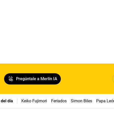
Pregúntale a Merlín IA
del día
Keiko Fujimori
Feriados
Simon Biles
Papa Leó