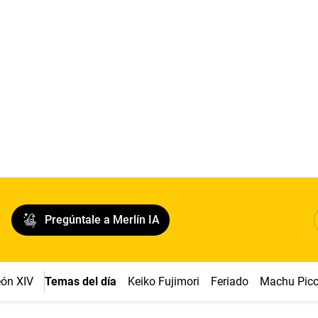
Pregúntale a Merlín IA
ón XIV
Temas del día
Keiko Fujimori
Feriado
Machu Pic