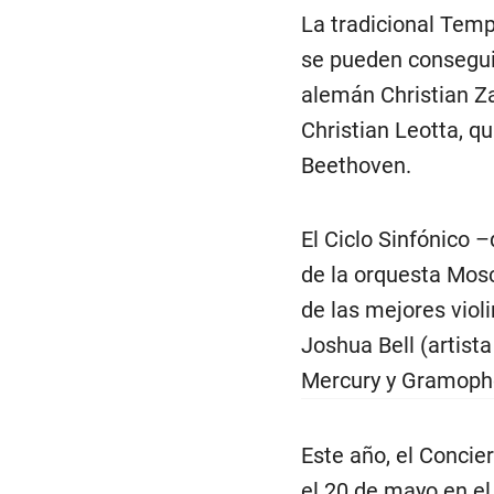
La tradicional Temp
se pueden conseguir
alemán Christian Za
Christian Leotta, q
Beethoven.
El Ciclo Sinfónico 
de la orquesta Mosc
de las mejores viol
Joshua Bell (artis
Mercury y Gramophon
Este año, el Concie
el 20 de mayo en el