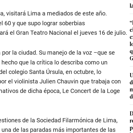
l
a, visitará Lima a mediados de este año.
“
l 60 y que supo lograr soberbias
e
ará el Gran Teatro Nacional el jueves 16 de julio.
e
l
q
 por la ciudad. Su manejo de la voz –que se
G
 hecho que la crítica lo describa como un
del colegio Santa Úrsula, en octubre, lo
U
 el violinista Julien Chauvin que trabaja con
d
m
amativos de dicha época, Le Concert de la Loge
d
D
r
gestiones de la Sociedad Filarmónica de Lima,
p
o una de las paradas más importantes de las