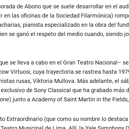
orada de Abono que se suele desarrollar en el audi
 en las oficinas de la Sociedad Filarmónica) romper
charias, pianista especializado en la obra del fun
uien se ganó el respeto del medio cuando, siendo jo
–que se lleva a cabo en el Gran Teatro Nacional– se
ow Virtuosi, cuya trayectoria se rastrea hasta 197
inistas rusas, Viktoria Mullova. Más adelante, el sá
ta exclusivo de Sony Classical que ha grabado más
e) junto a Academy of Saint Martin in the Fields, 
rto Extraordinario (que como su nombre lo destaca
 Teatro Municipal de Lima. Allí, la Yale Symphony 