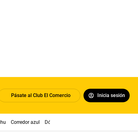
Pásate al Club El Comercio
Inicia sesión
chu
Corredor azul
Dólar
Congreso
Nasca
Acuña
Toled