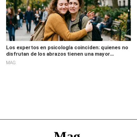
Los expertos en psicología coinciden: quienes no
disfrutan de los abrazos tienen una mayor
sensibilidad a los estímulos físicos y no es por
MAG.
desinterés