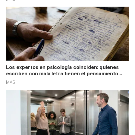
externa
Los expertos en psicología coinciden: quienes
escriben con mala letra tienen el pensamiento
acelerado y no lo hacen por desinterés
MAG.