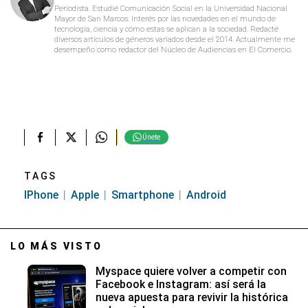
Periodista. Estudié Comunicación Social en la Universidad Nacional
Mayor de San Marcos. Interés por las novedades en el mundo de
tecnología, ciencia y cómo estas se aplican a la sociedad. Redacté
diversos artículos de géneros variados desde el 2014. Actualmente me
desempeño como redactor del Núcleo de Audiencias en El Comercio.
Únete
TAGS
IPhone
Apple
Smartphone
Android
LO MÁS VISTO
Myspace quiere volver a competir con
Facebook e Instagram: así será la
nueva apuesta para revivir la histórica