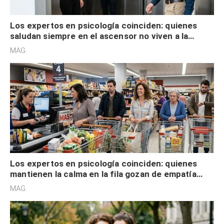
Los expertos en psicología coinciden: quienes
saludan siempre en el ascensor no viven a la
defensiva y tienen apertura social
MAG.
Los expertos en psicología coinciden: quienes
mantienen la calma en la fila gozan de empatía
cognitiva, gratitud y no solo tienen autocontrol
MAG.