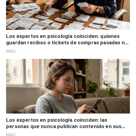
Los expertos en psicología coinciden: quienes
guardan recibos o tickets de compras pasadas no
son acumuladores, sino que tienen necesidad de
MAG.
control
Los expertos en psicología coinciden: las
personas que nunca publican contenido en sus
redes sociales no pretenden buscar validación
MAG.