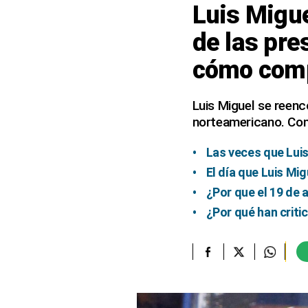
Luis Migue
elcomercio.pe
de las pre
Términos
cómo com
Y
Condiciones
De
Uso
Luis Miguel se reenc
norteamericano. Con
Oficinas
Concesionarias
Las veces que Luis 
Principios
Rectores
El día que Luis Mig
Buenas
¿Por que el 19 de 
Prácticas
¿Por qué han criti
Políticas
De
Privacidad
Política
Integrada
De
Gestión