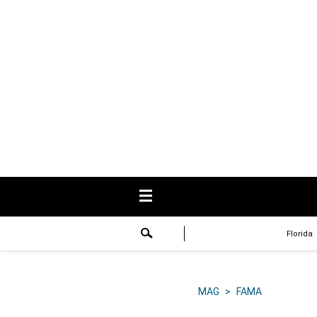
USA
Respuestas
Fama
Historias
Data
Videos
Recetas
Florida
Virales
Lo último
MAG
>
FAMA
Volver a El Comercio