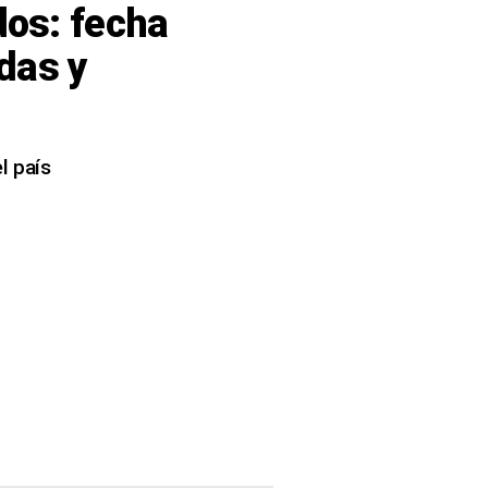
dos: fecha
das y
l país