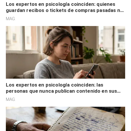
Los expertos en psicología coinciden: quienes
guardan recibos o tickets de compras pasadas no
son acumuladores, sino que tienen necesidad de
MAG.
control
Los expertos en psicología coinciden: las
personas que nunca publican contenido en sus
redes sociales no pretenden buscar validación
MAG.
externa