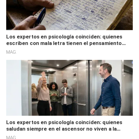
Los expertos en psicología coinciden: quienes
escriben con mala letra tienen el pensamiento
acelerado y no lo hacen por desinterés
MAG.
Los expertos en psicología coinciden: quienes
saludan siempre en el ascensor no viven a la
defensiva y tienen apertura social
MAG.