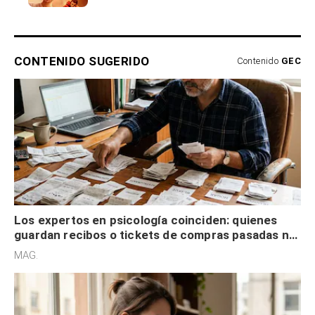
CONTENIDO SUGERIDO
Contenido
GEC
Los expertos en psicología coinciden: quienes
guardan recibos o tickets de compras pasadas no
son acumuladores, sino que tienen necesidad de
MAG.
control