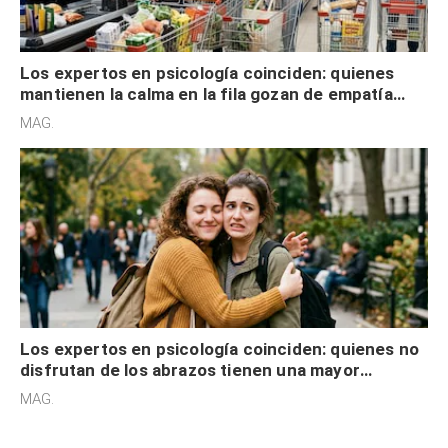
Los expertos en psicología coinciden: quienes
mantienen la calma en la fila gozan de empatía
cognitiva, gratitud y no solo tienen autocontrol
MAG.
Los expertos en psicología coinciden: quienes no
disfrutan de los abrazos tienen una mayor
sensibilidad a los estímulos físicos y no es por
MAG.
desinterés