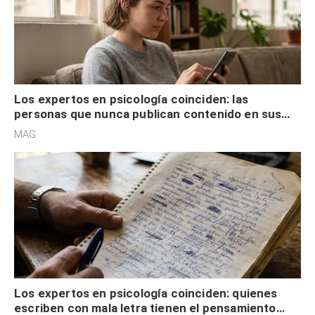
Los expertos en psicología coinciden: las
personas que nunca publican contenido en sus
redes sociales no pretenden buscar validación
MAG.
externa
Los expertos en psicología coinciden: quienes
escriben con mala letra tienen el pensamiento