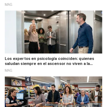
acelerado y no lo hacen por desinterés
MAG.
Los expertos en psicología coinciden: quienes
saludan siempre en el ascensor no viven a la
defensiva y tienen apertura social
MAG.