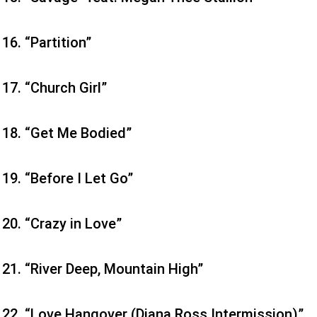
“Partition”
“Church Girl”
“Get Me Bodied”
“Before I Let Go”
“Crazy in Love”
“River Deep, Mountain High”
“Love Hangover (Diana Ross Intermission)”