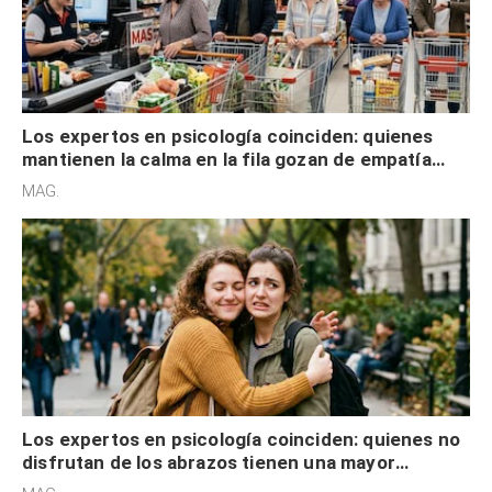
Los expertos en psicología coinciden: quienes
mantienen la calma en la fila gozan de empatía
cognitiva, gratitud y no solo tienen autocontrol
MAG.
Los expertos en psicología coinciden: quienes no
disfrutan de los abrazos tienen una mayor
sensibilidad a los estímulos físicos y no es por