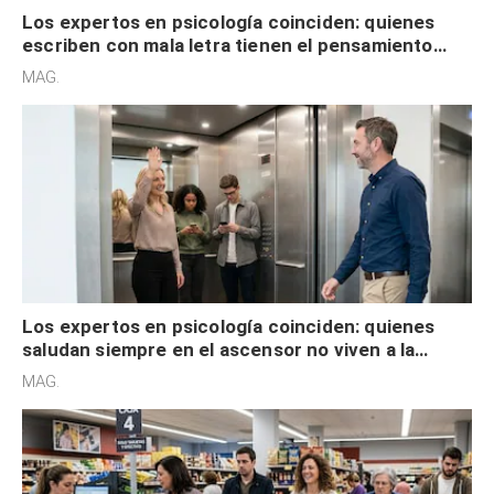
Los expertos en psicología coinciden: quienes
escriben con mala letra tienen el pensamiento
acelerado y no lo hacen por desinterés
MAG.
Los expertos en psicología coinciden: quienes
saludan siempre en el ascensor no viven a la
defensiva y tienen apertura social
MAG.