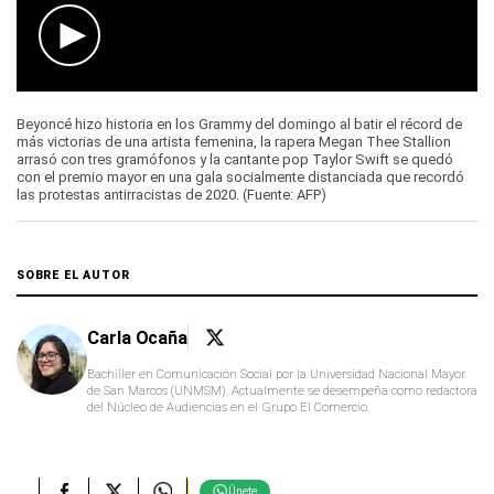
0
seconds
Beyoncé hizo historia en los Grammy del domingo al batir el récord de
of
más victorias de una artista femenina, la rapera Megan Thee Stallion
0
arrasó con tres gramófonos y la cantante pop Taylor Swift se quedó
seconds
con el premio mayor en una gala socialmente distanciada que recordó
las protestas antirracistas de 2020. (Fuente: AFP)
SOBRE EL AUTOR
Carla Ocaña
Bachiller en Comunicación Social por la Universidad Nacional Mayor
de San Marcos (UNMSM). Actualmente se desempeña como redactora
del Núcleo de Audiencias en el Grupo El Comercio.
Únete