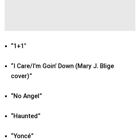
“1+1″
“I Care/I’m Goin’ Down (Mary J. Blige
cover)”
“No Angel”
“Haunted”
“Yoncé”