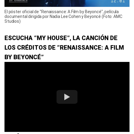
El póster oficial de "Renaissance: A Film by Beyoncé", película
documental dirigida por Nadia Lee Cohen y Beyoncé (Foto: AMC
Studios)
ESCUCHA “MY HOUSE”, LA CANCIÓN DE
LOS CRÉDITOS DE “RENAISSANCE: A FILM
BY BEYONCÉ”