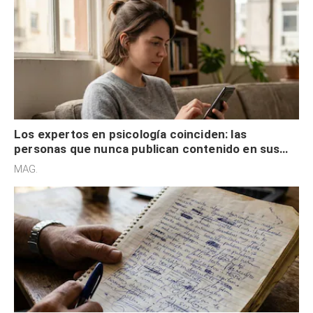
Los expertos en psicología coinciden: las
personas que nunca publican contenido en sus
redes sociales no pretenden buscar validación
MAG.
externa