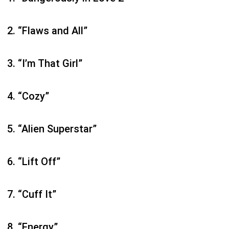
“Flaws and All”
“I’m That Girl”
“Cozy”
“Alien Superstar”
“Lift Off”
“Cuff It”
“Energy”