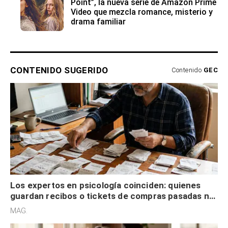
Point”, la nueva serie de Amazon Prime
Video que mezcla romance, misterio y
drama familiar
CONTENIDO SUGERIDO
Contenido
GEC
Los expertos en psicología coinciden: quienes
guardan recibos o tickets de compras pasadas no
son acumuladores, sino que tienen necesidad de
MAG.
control