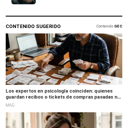
CONTENIDO SUGERIDO
Contenido
GEC
Los expertos en psicología coinciden: quienes
guardan recibos o tickets de compras pasadas no
son acumuladores, sino que tienen necesidad de
MAG.
control