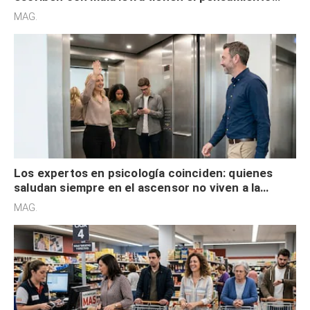
acelerado y no lo hacen por desinterés
MAG.
Los expertos en psicología coinciden: quienes
saludan siempre en el ascensor no viven a la
defensiva y tienen apertura social
MAG.