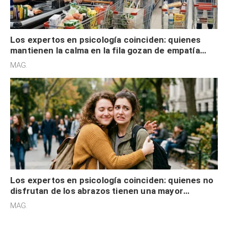
Los expertos en psicología coinciden: quienes
mantienen la calma en la fila gozan de empatía
cognitiva, gratitud y no solo tienen autocontrol
MAG.
Los expertos en psicología coinciden: quienes no
disfrutan de los abrazos tienen una mayor
sensibilidad a los estímulos físicos y no es por
MAG.
desinterés