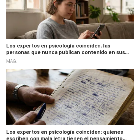
Los expertos en psicología coinciden: las
personas que nunca publican contenido en sus
redes sociales no pretenden buscar validación
MAG.
externa
Los expertos en psicología coinciden: quienes
escriben con mala letra tienen el pensamiento