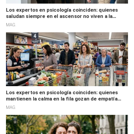
Los expertos en psicología coinciden: quienes
saludan siempre en el ascensor no viven a la
defensiva y tienen apertura social
MAG.
Los expertos en psicología coinciden: quienes
mantienen la calma en la fila gozan de empatía
cognitiva, gratitud y no solo tienen autocontrol
MAG.