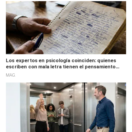
Los expertos en psicología coinciden: quienes
escriben con mala letra tienen el pensamiento
acelerado y no lo hacen por desinterés
MAG.