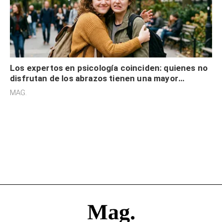
Los expertos en psicología coinciden: quienes no
disfrutan de los abrazos tienen una mayor
sensibilidad a los estímulos físicos y no es por
MAG.
desinterés