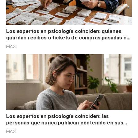
Los expertos en psicología coinciden: quienes
guardan recibos o tickets de compras pasadas no
son acumuladores, sino que tienen necesidad de
MAG.
control
Los expertos en psicología coinciden: las
personas que nunca publican contenido en sus
redes sociales no pretenden buscar validación
MAG.
externa