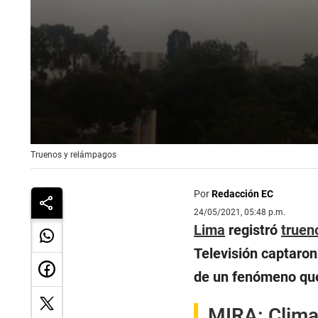
0
Truenos y relámpagos
seconds
of
3
minutes,
Por
Redacción EC
26
24/05/2021, 05:48 p.m.
seconds
Volume
Lima
registró
truen
90%
Televisión captaron
de un fenómeno que 
MIRA:
Clima