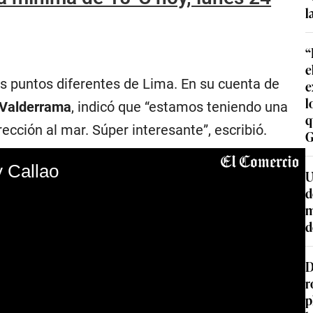
l
“
e
s puntos diferentes de Lima. En su cuenta de
e
l
 Valderrama
, indicó que “estamos teniendo una
q
cción al mar. Súper interesante”, escribió.
G
y Callao
U
d
m
d
D
r
p