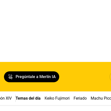
Pregúntale a Merlín IA
ón XIV
Temas del día
Keiko Fujimori
Feriado
Machu Pic