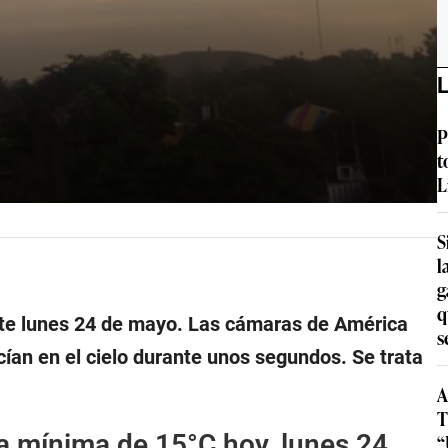
L
P
t
L
S
l
g
q
ste lunes 24 de mayo. Las cámaras de América
s
ían en el cielo durante unos segundos. Se trata
A
T
a mínima de 15°C hoy, lunes 24
“