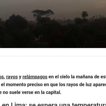
os
,
rayos
y
relámpagos
en el cielo la mañana de e
 el momento preciso en que los rayos de luz aparec
no suele verse en la capital.
 en Lima: se espera una temperatur