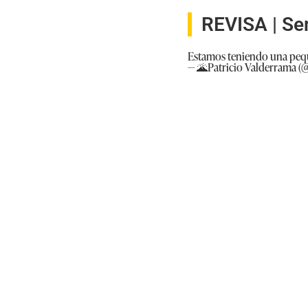
REVISA |
Se
Estamos teniendo una peque
— 🌋Patricio Valderrama (