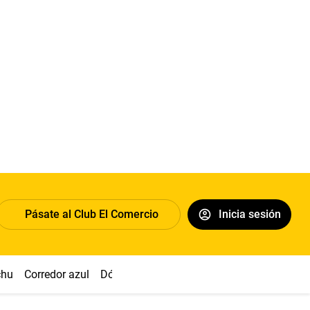
Pásate al Club El Comercio
Inicia sesión
chu
Corredor azul
Dólar
Congreso
Nasca
Acuña
Toled