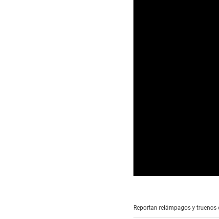
0
s
e
c
Reportan relámpagos y truenos e
o
n