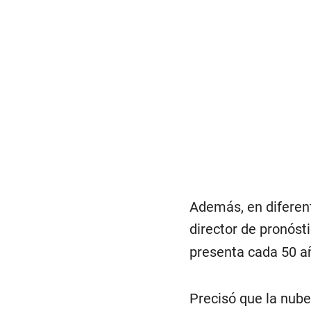
d
s
o
f
0
s
e
c
o
n
d
s
V
o
l
u
m
e
Además, en diferente
9
0
director de pronóst
%
presenta cada 50 
Precisó que la nube