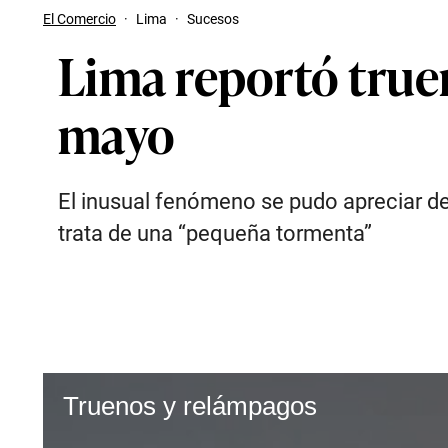
El Comercio
·
Lima
·
Sucesos
Lima reportó truen
mayo
El inusual fenómeno se pudo apreciar des
trata de una “pequeña tormenta”
Truenos y relámpagos