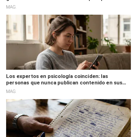
son acumuladores, sino que tienen necesidad de
MAG.
control
Los expertos en psicología coinciden: las
personas que nunca publican contenido en sus
redes sociales no pretenden buscar validación
MAG.
externa