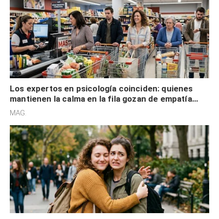
Los expertos en psicología coinciden: quienes
mantienen la calma en la fila gozan de empatía
cognitiva, gratitud y no solo tienen autocontrol
MAG.