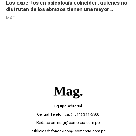
Los expertos en psicología coinciden: quienes no
disfrutan de los abrazos tienen una mayor
sensibilidad a los estímulos físicos y no es por
MAG.
desinterés
Equipo editorial
Central Telefónica: (+511) 311-6500
Redacción: mag@comercio.com.pe
Publicidad: fonoavisos@comercio.com.pe