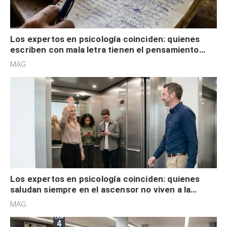
Los expertos en psicología coinciden: quienes
escriben con mala letra tienen el pensamiento
acelerado y no lo hacen por desinterés
MAG.
Los expertos en psicología coinciden: quienes
saludan siempre en el ascensor no viven a la
defensiva y tienen apertura social
MAG.