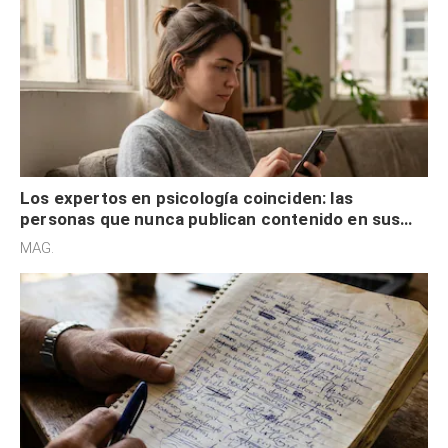
Los expertos en psicología coinciden: las
personas que nunca publican contenido en sus
redes sociales no pretenden buscar validación
MAG.
externa