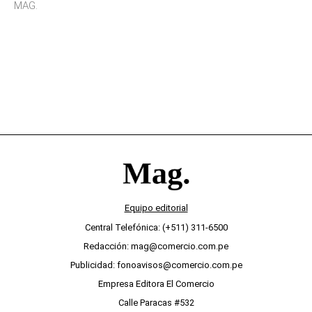
sensibilidad a los estímulos físicos y no es por
MAG.
desinterés
Equipo editorial
Central Telefónica: (+511) 311-6500
Redacción: mag@comercio.com.pe
Publicidad: fonoavisos@comercio.com.pe
Empresa Editora El Comercio
Calle Paracas #532