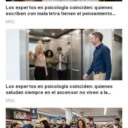
Los expertos en psicología coinciden: quienes
escriben con mala letra tienen el pensamiento
acelerado y no lo hacen por desinterés
MAG.
Los expertos en psicología coinciden: quienes
saludan siempre en el ascensor no viven a la
defensiva y tienen apertura social
MAG.