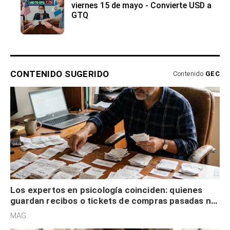
viernes 15 de mayo - Convierte USD a
GTQ
CONTENIDO SUGERIDO
Contenido
GEC
Los expertos en psicología coinciden: quienes
guardan recibos o tickets de compras pasadas no
son acumuladores, sino que tienen necesidad de
MAG.
control