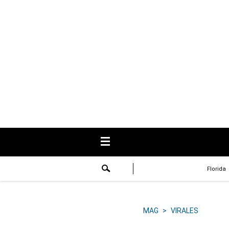
USA
Respuestas
Fama
Historias
Data
Videos
Recetas
Florida
Virales
Lo último
MAG
>
VIRALES
Volver a El Comercio