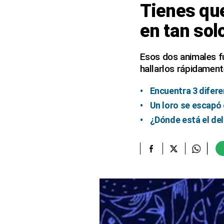
Tienes que
elcomercio.pe
en tan so
Términos
Y
Condiciones
Esos dos animales f
De
hallarlos rápidament
Uso
Oficinas
Encuentra 3 difere
Concesionarias
Un loro se escapó 
Principios
¿Dónde está el de
Rectores
Buenas
Prácticas
Políticas
De
Privacidad
Política
Integrada
De
Gestión