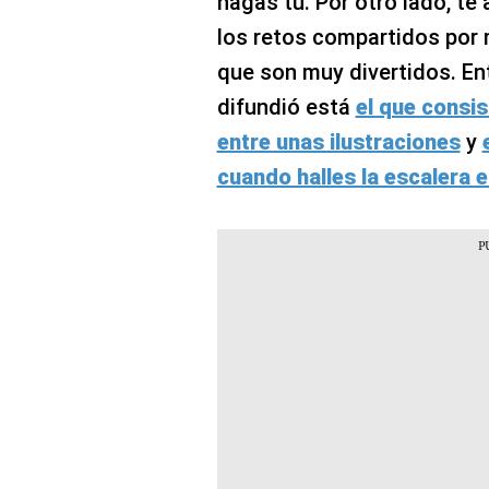
hagas tú. Por otro lado, te
los retos compartidos por m
que son muy divertidos. En
difundió está
el que consis
entre unas ilustraciones
y
cuando halles la escalera 