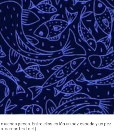
 muchos peces. Entre ellos están un pez espada y un pez
oto: namastest.net)