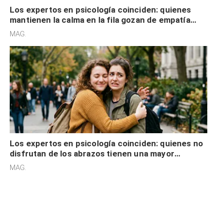
Los expertos en psicología coinciden: quienes
mantienen la calma en la fila gozan de empatía
cognitiva, gratitud y no solo tienen autocontrol
MAG.
Los expertos en psicología coinciden: quienes no
disfrutan de los abrazos tienen una mayor
sensibilidad a los estímulos físicos y no es por
MAG.
desinterés