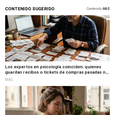
CONTENIDO SUGERIDO
Contenido
GEC
Los expertos en psicología coinciden: quienes
guardan recibos o tickets de compras pasadas no
son acumuladores, sino que tienen necesidad de
MAG.
control