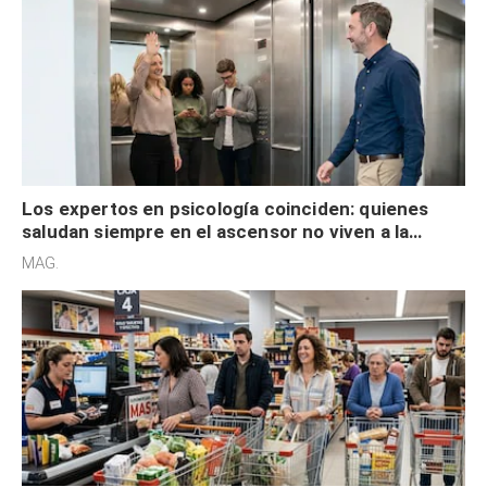
Los expertos en psicología coinciden: quienes
saludan siempre en el ascensor no viven a la
defensiva y tienen apertura social
MAG.