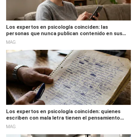
Los expertos en psicología coinciden: las
personas que nunca publican contenido en sus
redes sociales no pretenden buscar validación
MAG.
externa
Los expertos en psicología coinciden: quienes
escriben con mala letra tienen el pensamiento
acelerado y no lo hacen por desinterés
MAG.