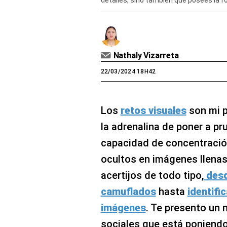
detalles, sino también que posees la 
Nathaly Vizarreta
22/03/2024 18H42
Los
retos visuales
son mi p
la adrenalina de poner a pr
capacidad de concentració
ocultos en imágenes llenas
acertijos de todo tipo,
desd
camuflados
hasta
identifi
imágenes
. Te presento un 
sociales que está poniendo