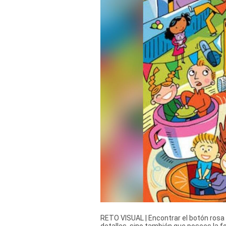
Derechos
Arco
Política
De
Cookies
RETO VISUAL | Encontrar el botón rosa n