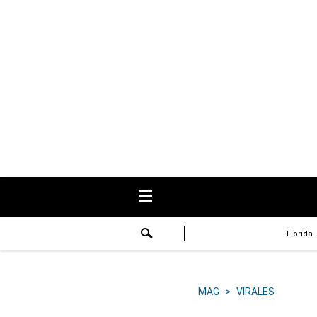
USA
Respuestas
Fama
Historias
Data
Videos
Recetas
Florida
Virales
Lo último
MAG
>
VIRALES
Volver a El Comercio