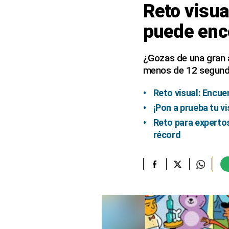
Reto visua
elcomercio.pe
puede enco
Términos
Y
Condiciones
¿Gozas de una gran a
De
menos de 12 segund
Uso
Oficinas
Reto visual: Encue
Concesionarias
¡Pon a prueba tu v
Principios
Reto para expertos
Rectores
récord
Buenas
Prácticas
Políticas
De
Privacidad
Política
Integrada
De
Gestión