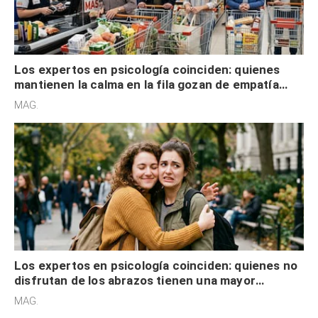
Los expertos en psicología coinciden: quienes
mantienen la calma en la fila gozan de empatía
cognitiva, gratitud y no solo tienen autocontrol
MAG.
Los expertos en psicología coinciden: quienes no
disfrutan de los abrazos tienen una mayor
sensibilidad a los estímulos físicos y no es por
MAG.
desinterés