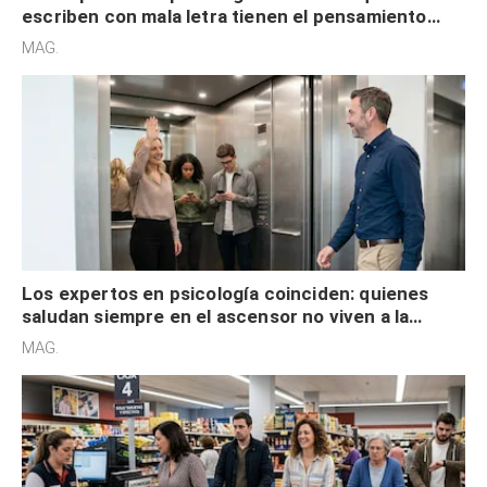
escriben con mala letra tienen el pensamiento
acelerado y no lo hacen por desinterés
MAG.
Los expertos en psicología coinciden: quienes
saludan siempre en el ascensor no viven a la
defensiva y tienen apertura social
MAG.