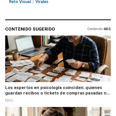
Reto Visual
Virales
CONTENIDO SUGERIDO
Contenido
GEC
Los expertos en psicología coinciden: quienes
guardan recibos o tickets de compras pasadas no
son acumuladores, sino que tienen necesidad de
MAG.
control