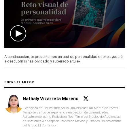
0
seconds
A continuación, te presentamos un test de personalidad que te ayudará
of
a descubrir si has olvidado y superado a tu ex.
1
minute,
39
seconds
SOBRE EL AUTOR
Nathaly Vizarreta Moreno
Licenciada en Periodismo por la Universidad San Martín de Porres.
Tengo seis años de experiencia en gestión de comunidades.
Actualmente, como Redactora Real Time del Núcleo de Audiencias
en secciones web especializadas en México y Estados Unidos dentro
del Grupo El Comercio.