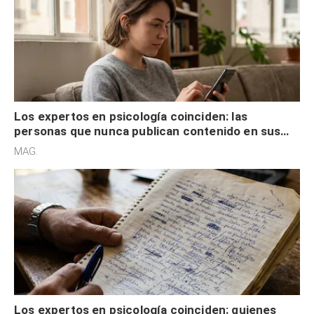
Los expertos en psicología coinciden: las
personas que nunca publican contenido en sus
redes sociales no pretenden buscar validación
MAG.
externa
Los expertos en psicología coinciden: quienes