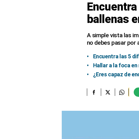
Encuentra 
elcomercio.pe
ballenas e
Términos
Y
Condiciones
A simple vista las i
De
no debes pasar por a
Uso
Oficinas
Encuentra las 5 d
Concesionarias
Hallar a la foca e
Principios
¿Eres capaz de enc
Rectores
Buenas
Prácticas
Políticas
De
Privacidad
Política
Integrada
De
Gestión