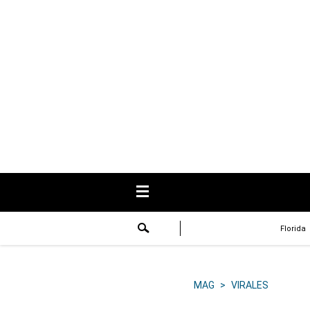
USA
Respuestas
Fama
Historias
Data
Videos
Recetas
Florida
Virales
Lo último
MAG
>
VIRALES
Volver a El Comercio