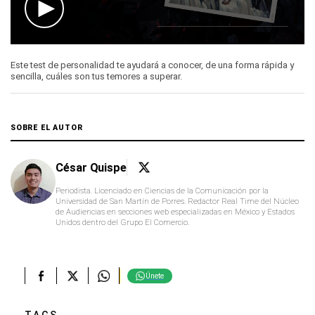
0
seconds
Este test de personalidad te ayudará a conocer, de una forma rápida y
of
sencilla, cuáles son tus temores a superar.
2
minutes,
12
seconds
SOBRE EL AUTOR
César Quispe
Periodista. Licenciado en Ciencias de la Comunicación por la
Universidad de San Martín de Porres. Redactor Real Time del Núcleo
de Audiencias en secciones web especializadas en México y Estados
Unidos dentro del Grupo El Comercio.
Únete