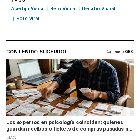
TAGS
Acertijo Visual
Reto Visual
Desafío Visual
Foto Viral
CONTENIDO SUGERIDO
Contenido
GEC
Los expertos en psicología coinciden: quienes
guardan recibos o tickets de compras pasadas no
son acumuladores, sino que tienen necesidad de
MAG.