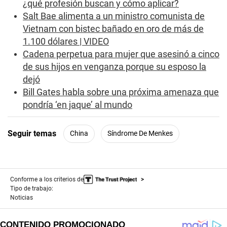
¿qué profesión buscan y cómo aplicar?
Salt Bae alimenta a un ministro comunista de
Vietnam con bistec bañado en oro de más de
1.100 dólares | VIDEO
Cadena perpetua para mujer que asesinó a cinco
de sus hijos en venganza porque su esposo la
dejó
Bill Gates habla sobre una próxima amenaza que
pondría ‘en jaque’ al mundo
Seguir temas
China
Síndrome De Menkes
Conforme a los criterios de
Tipo de trabajo:
Noticias