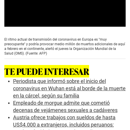
0
s
e
El ritmo actual de transmisión del coronavirus en Europa es "muy
c
preocupante" y podría provocar medio millón de muertos adicionales de aquí
o
a febrero en el continente, alertó el jueves la Organización Mundial de la
n
Salud (OMS). (Fuente: AFP)
d
s
o
TE PUEDE INTERESAR
f
0
s
Periodista que informó sobre el inicio del
e
coronavirus en Wuhan está al borde de la muerte
c
o
en la cárcel, según su familia
n
Empleado de morgue admite que cometió
d
s
decenas de vejámenes sexuales a cadáveres
Austria ofrece trabajos con sueldos de hasta
US$4.000 a extranjeros, incluidos peruanos: