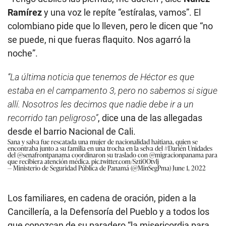
Ramírez
y una voz le repíte “estíralas, vamos”. El
colombiano pide que lo lleven, pero le dicen que “no
se puede, ni que fueras flaquito. Nos agarró la
noche”.
“La última noticia que tenemos de Héctor es que
estaba en el campamento 3, pero no sabemos si sigue
allí. Nosotros les decimos que nadie debe ir a un
recorrido tan peligroso”
, dice una de las allegadas
desde el barrio Nacional de Cali.
Sana y salva fue rescatada una mujer de nacionalidad haitiana, quien se
encontraba junto a su familia en una trocha en la selva del
#Darién
Unidades
del
@senafrontpanama
coordinaron su traslado con
@migracionpanama
para
que recibiera atención médica.
pic.twitter.com/Szti0Otvlj
— Ministerio de Seguridad Pública de Panamá (@MinSegPma)
June 1, 2022
Los familiares, en cadena de oración, piden a la
Cancillería, a la Defensoría del Pueblo y a todos los
que conozcan de su paradero “la misericordia para