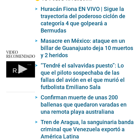
Huracán Fiona EN VIVO | Sigue la
trayectoria del poderoso ciclón de
categoría 4 que golpeará a
Bermudas
Masacre en México: ataque en un
billar de Guanajuato deja 10 muertos
VIDEO
y 2 heridos
RECOMENDADO
“Tendré el salvavidas puesto”: Lo
Reina Isabel II
que el piloto sospechaba de las
fallas del avión en el que murió el
0
seconds
futbolista Emiliano Sala
of
0
Confirman muerte de unas 200
seconds
ballenas que quedaron varadas en
una remota playa australiana
Tren de Aragua, la sanguinaria banda
criminal que Venezuela exportó a
América Latina