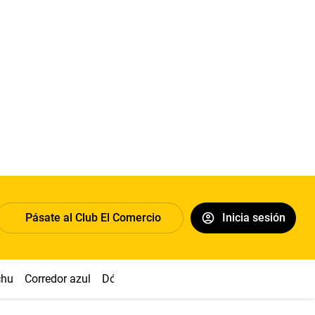
Pásate al Club El Comercio
Inicia sesión
chu
Corredor azul
Dólar
Congreso
Nasca
Acuña
Toled