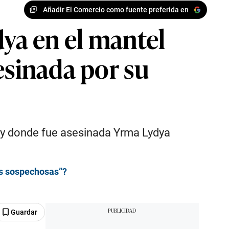
Añadir El Comercio como fuente preferida en
dya en el mantel
esinada por su
tory donde fue asesinada Yrma Lydya
es sospechosas”?
Guardar