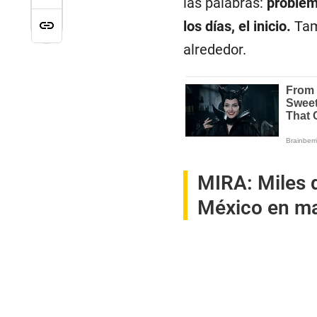
las palabras:
problem
los días, el inicio.
Tam
alrededor.
MIRA:
Miles 
México en ma