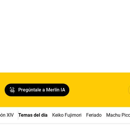
Pregúntale a Merlín IA
ón XIV
Temas del día
Keiko Fujimori
Feriado
Machu Pic