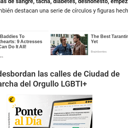
as de sangre, tacha, diabetes, deshonesto, empez
bién destacan una serie de círculos y figuras hec
desbordan las calles de Ciudad de
rcha del Orgullo LGBTI+