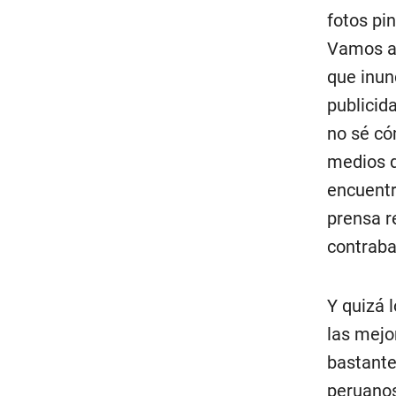
fotos pi
Vamos a 
que inun
publicid
no sé có
medios d
encuentr
prensa r
contraba
Y quizá 
las mejo
bastante
peruanos