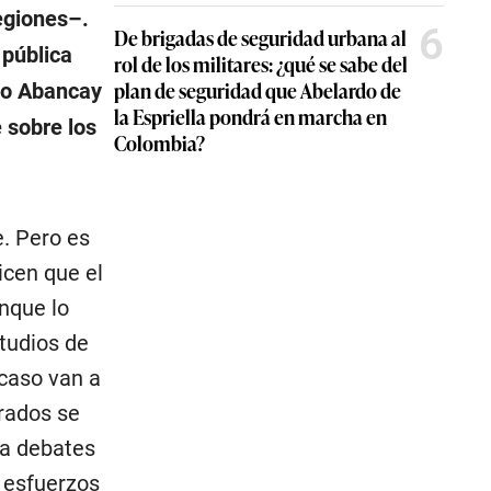
egiones–.
6
De brigadas de seguridad urbana al
 pública
rol de los militares: ¿qué se sabe del
plan de seguridad que Abelardo de
 o Abancay
la Espriella pondrá en marcha en
 sobre los
Colombia?
e. Pero es
cen que el
nque lo
studios de
caso van a
trados se
ya debates
s esfuerzos