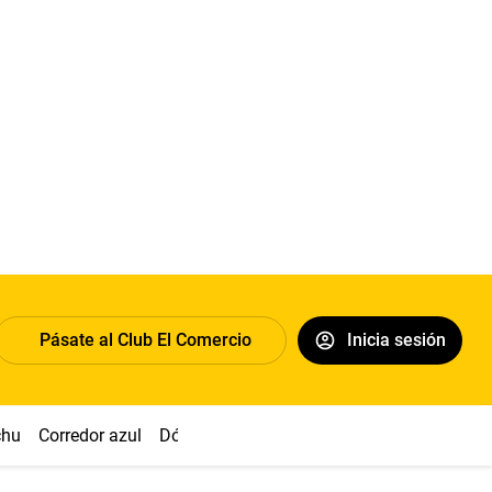
Pásate al Club El Comercio
Inicia sesión
chu
Corredor azul
Dólar
Congreso
Nasca
Acuña
Toled