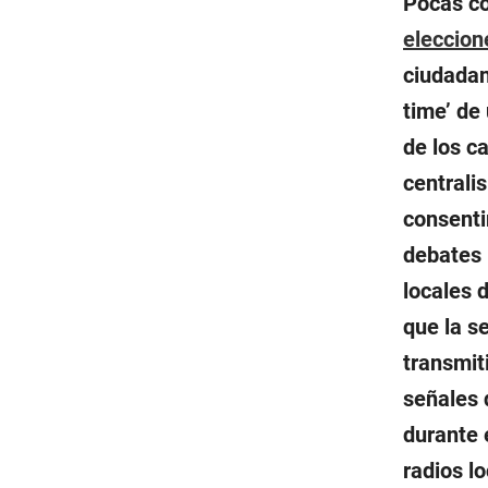
Pocas co
eleccio
ciudadan
time’ de
de los c
centrali
consenti
debates 
locales 
que la s
transmit
señales 
durante 
radios l