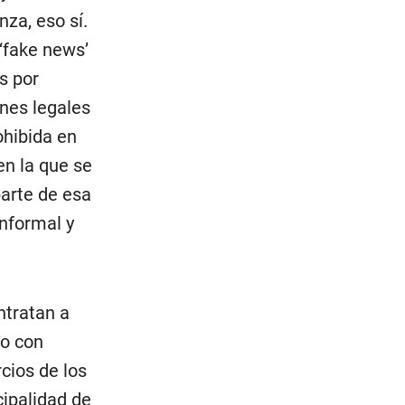
za, eso sí.
‘fake news’
s por
ones legales
ohibida en
en la que se
parte de esa
informal y
ntratan a
do con
cios de los
cipalidad de