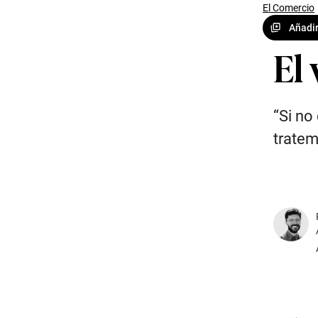
El Comercio
Añadir
El 
“Si no
tratem