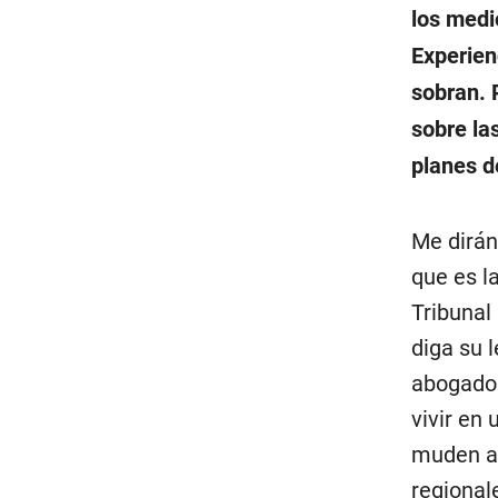
los medi
Experien
sobran. 
sobre la
planes d
Me dirán 
que es l
Tribunal
diga su 
abogados
vivir en
muden a 
regional