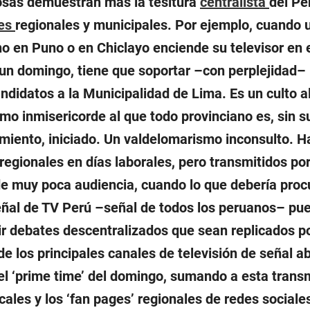
sas demuestran más la tesitura
centralista
del Pe
nes
regionales y municipales. Por ejemplo, cuando 
o en Puno o en Chiclayo enciende su televisor en e
 un domingo, tiene que soportar –con perplejidad–
andidatos a la Municipalidad de Lima. Es un culto a
smo inmisericorde al que todo provinciano es, sin s
miento, iniciado. Un valdelomarismo inconsulto. H
regionales en días laborales, pero transmitidos po
de muy poca audiencia, cuando lo que debería proc
eñal de TV Perú –señal de todos los peruanos– pu
ir debates descentralizados que sean replicados po
de los principales canales de televisión de señal ab
el ‘prime time’ del domingo, sumando a esta transm
ocales y los ‘fan pages’ regionales de redes social