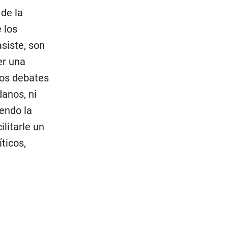
 de la
 los
siste, son
er una
los debates
danos, ni
endo la
litarle un
ticos,