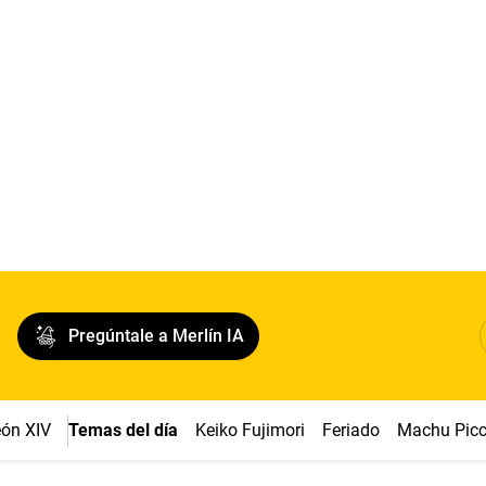
Pregúntale a Merlín IA
ón XIV
Temas del día
Keiko Fujimori
Feriado
Machu Pic