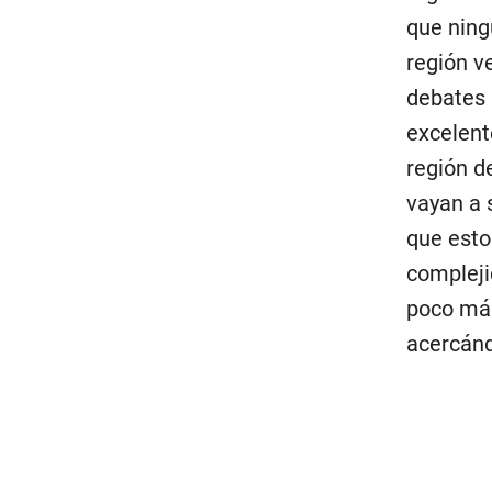
que ning
región v
debates 
excelent
región d
vayan a 
que esto
compleji
poco más
acercánd