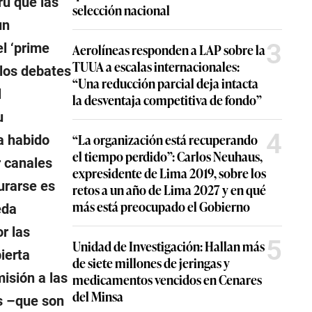
rú que las
selección nacional
un
3
l ‘prime
Aerolíneas responden a LAP sobre la
TUUA a escalas internacionales:
 los debates
“Una reducción parcial deja intacta
l
la desventaja competitiva de fondo”
u
4
“La organización está recuperando
a habido
el tiempo perdido”: Carlos Neuhaus,
r canales
expresidente de Lima 2019, sobre los
urarse es
retos a un año de Lima 2027 y en qué
más está preocupado el Gobierno
eda
r las
5
Unidad de Investigación: Hallan más
ierta
de siete millones de jeringas y
isión a las
medicamentos vencidos en Cenares
del Minsa
es –que son