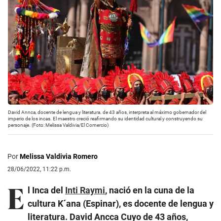
David Annca, docente de lengua y literatura. de 43 años, interpreta al máximo gobernador del
imperio de los incas. El maestro creció reafirmando su identidad cultural y construyendo su
personaje. (Foto: Melissa Valdivia/El Comercio)
Por
Melissa Valdivia Romero
28/06/2022, 11:22 p.m.
E
l Inca del
Inti Raymi
, nació en la cuna de la
cultura K´ana (Espinar), es docente de lengua y
literatura. David Ancca Cuyo de 43 años,