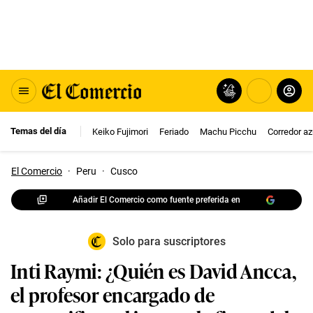
Temas del día
Keiko Fujimori
Feriado
Machu Picchu
Corredor az
El Comercio
·
Peru
·
Cusco
Añadir El Comercio como fuente preferida en
Solo para suscriptores
Inti Raymi: ¿Quién es David Ancca,
el profesor encargado de