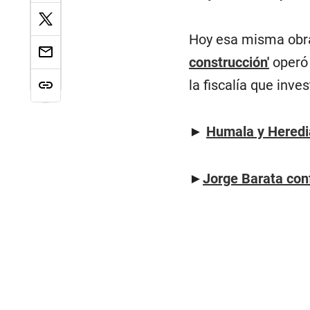
Hoy esa misma obra 
construcción'
operó 
la fiscalía que inve
►
Humala y Heredia
►
Jorge Barata conf