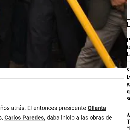
L
P
t
L
S
l
g
q
s
años atrás. El entonces presidente
Ollanta
A
s,
Carlos Paredes
,
daba inicio a las obras de
T
“