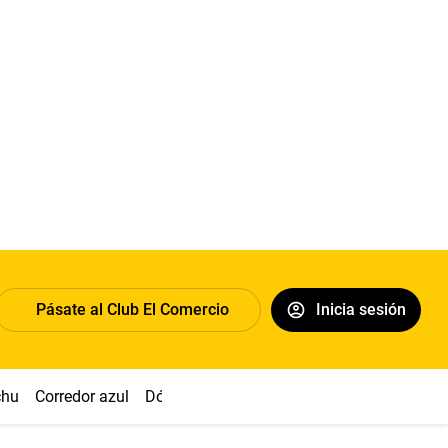
Pásate al Club El Comercio
Inicia sesión
chu
Corredor azul
Dólar
Congreso
Nasca
Acuña
Toled