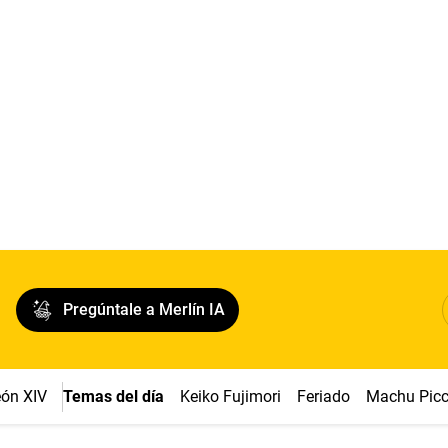
Pregúntale a Merlín IA
ón XIV
Temas del día
Keiko Fujimori
Feriado
Machu Pic