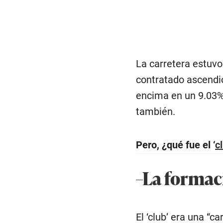
La carretera estuvo
contratado ascendió
encima en un 9.03%.
también.
Pero, ¿qué fue el ‘
c
–La formac
El ‘club’ era una “c