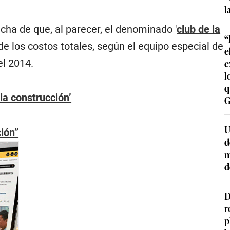
l
cha de que, al parecer, el denominado '
club de la
“
e los costos totales, según el equipo especial de
e
e
el 2014.
l
q
la construcción’
G
U
ción”
d
m
d
D
r
p