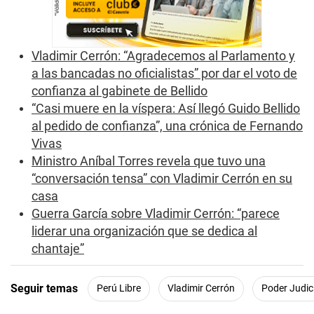
e
c
o
n
Vladimir Cerrón: “Agradecemos al Parlamento y
d
s
a las bancadas no oficialistas” por dar el voto de
confianza al gabinete de Bellido
“Casi muere en la víspera: Así llegó Guido Bellido
al pedido de confianza”, una crónica de Fernando
Vivas
Ministro Aníbal Torres revela que tuvo una
“conversación tensa” con Vladimir Cerrón en su
casa
Guerra García sobre Vladimir Cerrón: “parece
liderar una organización que se dedica al
chantaje”
Seguir temas
Perú Libre
Vladimir Cerrón
Poder Judic