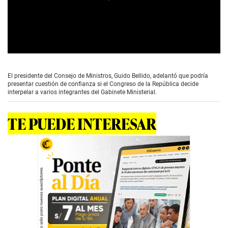
0
s
e
El presidente del Consejo de Ministros, Guido Bellido, adelantó que podría
c
presentar cuestión de confianza si el Congreso de la República decide
o
interpelar a varios integrantes del Gabinete Ministerial.
n
d
s
TE PUEDE INTERESAR
o
f
4
m
i
n
u
t
e
s
,
3
4
s