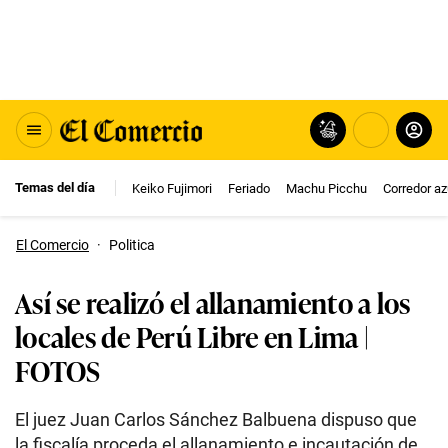
Temas del día
Keiko Fujimori
Feriado
Machu Picchu
Corredor az
El Comercio
·
Politica
Así se realizó el allanamiento a los
locales de Perú Libre en Lima |
FOTOS
El juez Juan Carlos Sánchez Balbuena dispuso que
la fiscalía proceda el allanamiento e incautación de