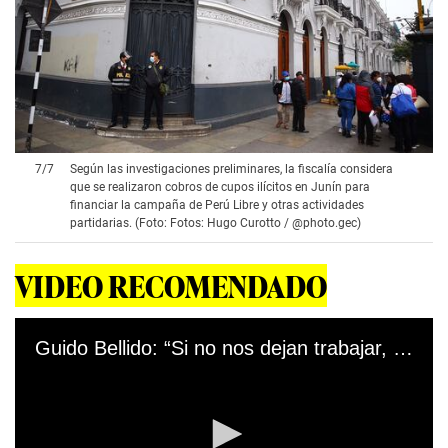
7
/
7
Según las investigaciones preliminares, la fiscalía considera
que se realizaron cobros de cupos ilícitos en Junín para
financiar la campaña de Perú Libre y otras actividades
partidarias. (Foto: Fotos: Hugo Curotto / @photo.gec)
VIDEO RECOMENDADO
Guido Bellido: “Si no nos dejan trabajar, haremos cuestión de confianza”