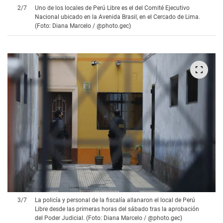
2
/
7
Uno de los locales de Perú Libre es el del Comité Ejecutivo
Nacional ubicado en la Avenida Brasil, en el Cercado de Lima.
(Foto: Diana Marcelo / @photo.gec)
3
/
7
La policía y personal de la fiscalía allanaron el local de Perú
Libre desde las primeras horas del sábado tras la aprobación
del Poder Judicial. (Foto: Diana Marcelo / @photo.gec)