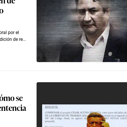
o
oral por el
ición de re...
cómo se
entencia