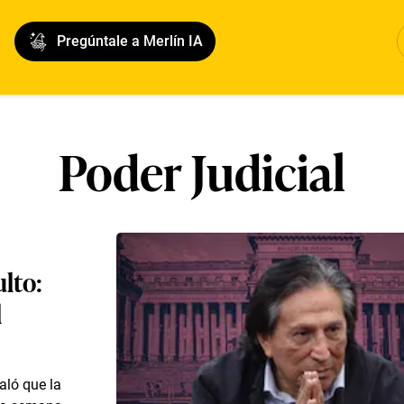
Pregúntale a Merlín IA
Poder Judicial
ulto:
l
aló que la