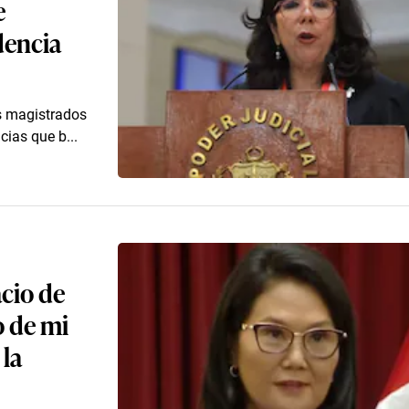
e
dencia
os magistrados
cias que b...
cio de
o de mi
 la