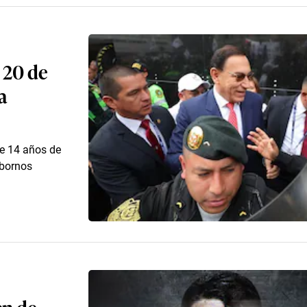
 20 de
a
de 14 años de
obornos
en de