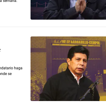
ma semana.
e
ndatario haga
onde se