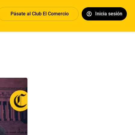
Pásate al Club El Comercio
Inicia sesión