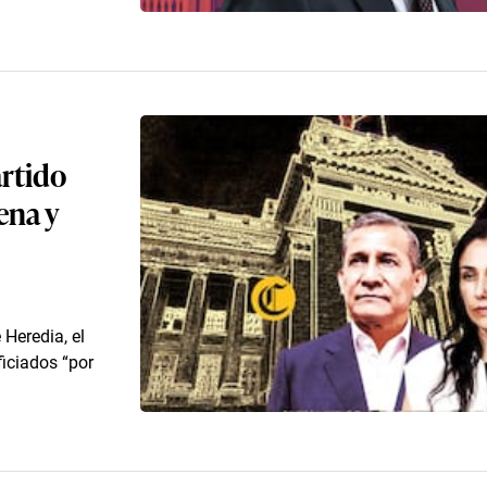
artido
ena y
Heredia, el
ficiados “por