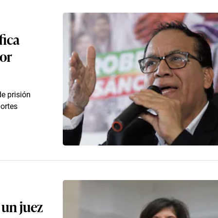
fica
por
e prisión
ortes
a un juez