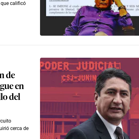
que calificó
n de
igue en
llo del
rcuito
irió cerca de