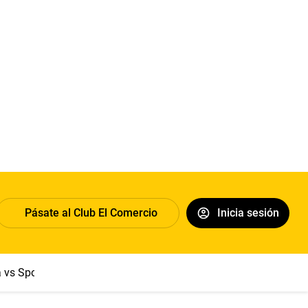
Pásate al Club El Comercio
Inicia sesión
a vs Sport Boys
Jorge Messi
Dólar
Papa León XIV
Congre