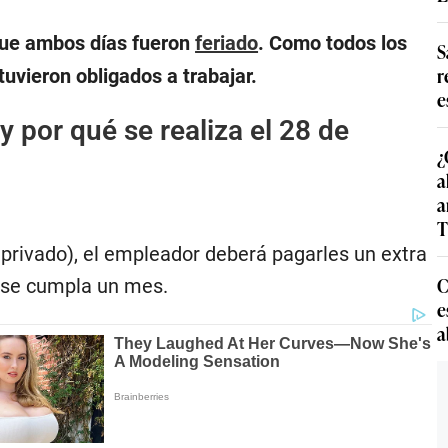
 que ambos días fueron
feriado
. Como todos los
S
r
tuvieron obligados a trabajar.
e
y por qué se realiza el 28 de
¿
a
a
T
privado), el empleador deberá pagarles un extra
C
e se cumpla un mes.
e
a