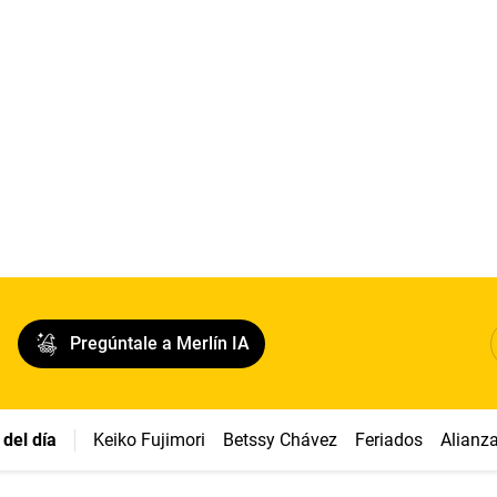
Pregúntale a Merlín IA
del día
Keiko Fujimori
Betssy Chávez
Feriados
Alianz