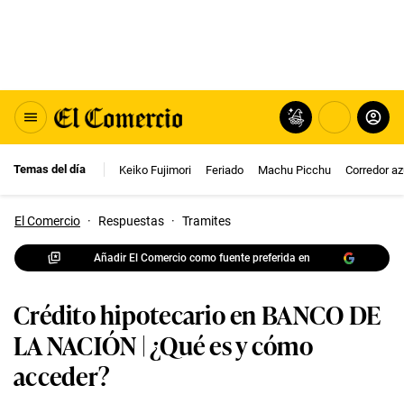
Temas del día
Keiko Fujimori
Feriado
Machu Picchu
Corredor az
El Comercio
·
Respuestas
·
Tramites
Añadir El Comercio como fuente preferida en
Crédito hipotecario en BANCO DE
LA NACIÓN | ¿Qué es y cómo
acceder?