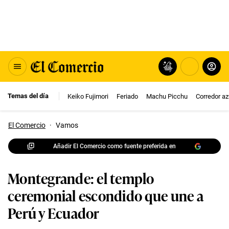
Temas del día
Keiko Fujimori
Feriado
Machu Picchu
Corredor az
El Comercio
·
Vamos
Añadir El Comercio como fuente preferida en
Montegrande: el templo
ceremonial escondido que une a
Perú y Ecuador