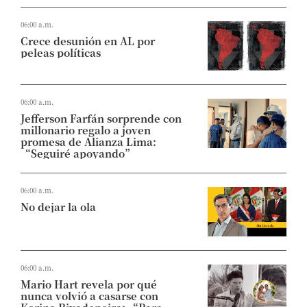
06:00 a.m.
Crece desunión en AL por
peleas políticas
06:00 a.m.
Jefferson Farfán sorprende con
millonario regalo a joven
promesa de Alianza Lima:
“Seguiré apoyando”
06:00 a.m.
No dejar la ola
06:00 a.m.
Mario Hart revela por qué
nunca volvió a casarse con