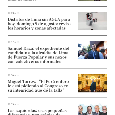
11:03 a.m.
Distritos de Lima sin AGUA para
hoy, domingo 9 de agosto: revisa
los horarios y zonas afectadas
10:57 a.m.
Samuel Daza: el expediente del
candidato a la alcaldía de Lima
de Fuerza Popular y sus nexos
con colectiveros informales
10:56 a.m.
Miguel Torres: “El Perú entero
le está pidiendo al Congreso en
su integridad que dé la talla”
10:55 a.m.
Las izquierdas: esas pequeñas
diferencias, una crónica de