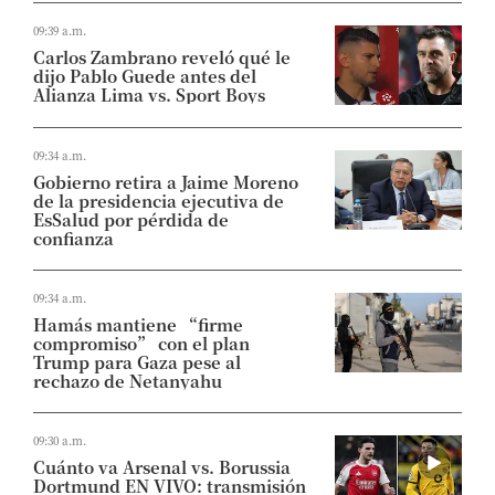
09:39 a.m.
Carlos Zambrano reveló qué le
dijo Pablo Guede antes del
Alianza Lima vs. Sport Boys
09:34 a.m.
Gobierno retira a Jaime Moreno
de la presidencia ejecutiva de
EsSalud por pérdida de
confianza
09:34 a.m.
Hamás mantiene “firme
compromiso” con el plan
Trump para Gaza pese al
rechazo de Netanyahu
09:30 a.m.
Cuánto va Arsenal vs. Borussia
Dortmund EN VIVO: transmisión