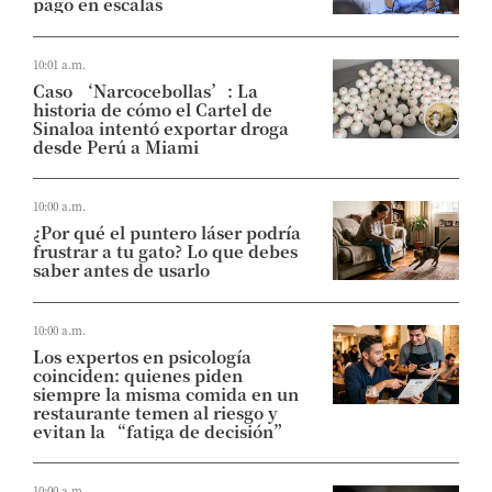
pago en escalas
10:01 a.m.
Caso ‘Narcocebollas’: La
historia de cómo el Cartel de
Sinaloa intentó exportar droga
desde Perú a Miami
10:00 a.m.
¿Por qué el puntero láser podría
frustrar a tu gato? Lo que debes
saber antes de usarlo
10:00 a.m.
Los expertos en psicología
coinciden: quienes piden
siempre la misma comida en un
restaurante temen al riesgo y
evitan la “fatiga de decisión”
10:00 a.m.