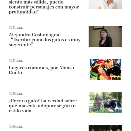
siento más sólida, puedo
construir personajes con mayor
profundidad”
08:51 a.m.
Alejandra Costamagna:
“Escribir como los gatos es muy
sugerente”
08:51 a.m.
Lugares comunes, por Alonso
Cueto
08:50 a.m.
¿Perro o gato? La verdad sobre
qué mascota adoptar según tu
estilo vida
08:50 a.m.