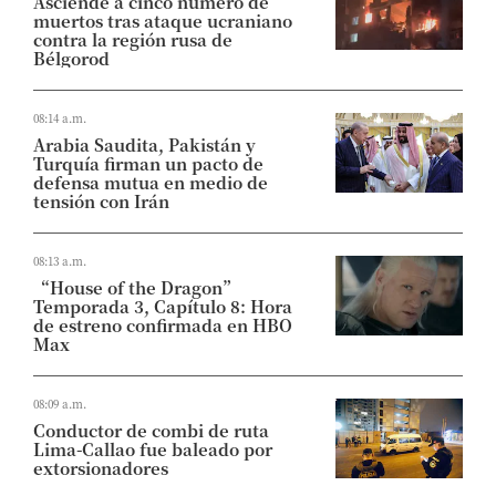
Asciende a cinco número de
muertos tras ataque ucraniano
contra la región rusa de
Bélgorod
08:14 a.m.
Arabia Saudita, Pakistán y
Turquía firman un pacto de
defensa mutua en medio de
tensión con Irán
08:13 a.m.
“House of the Dragon”
Temporada 3, Capítulo 8: Hora
de estreno confirmada en HBO
Max
08:09 a.m.
Conductor de combi de ruta
Lima-Callao fue baleado por
extorsionadores