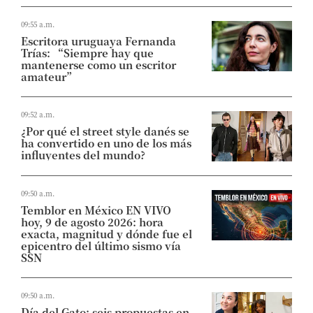
09:55 a.m.
Escritora uruguaya Fernanda
Trías: “Siempre hay que
mantenerse como un escritor
amateur”
09:52 a.m.
¿Por qué el street style danés se
ha convertido en uno de los más
influyentes del mundo?
09:50 a.m.
Temblor en México EN VIVO
hoy, 9 de agosto 2026: hora
exacta, magnitud y dónde fue el
epicentro del último sismo vía
SSN
09:50 a.m.
Día del Gato: seis propuestas en