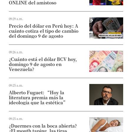
ONLINE del amistoso
09:29 a.m.
Precio del dólar en Perú hoy: A
cuánto cotiza el tipo de cambio
del domingo 9 de agosto
09:26 a.m.
¿Cuánto está el dólar BCV hoy,
domingo 9 de agosto en
Venezuela?
09:25 a.m.
Alberto Fuguet: “Hoy la
literatura premia más la
ideología que la estética”
09:25 a.m.
¿Duermes con la boca abierta?
¿El mouth taping, las tiras