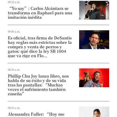
09:10 a.m.
“Yo soy”: Carlos Alcántara se
transforma en Raphael para una
imitación inédita
09:00 a.m.
Es oficial, tras firma de DeSantis
hay reglas más estrictas sobre la
compra y venta de perros y
gatos: qué dice la ley SB 1004
que ya rige en Flo...
08:54 a.m.
Phillip Chu Joy lanza libro, nos
habla de su éxito y de su vida
tras las pantallas: “Muchas
veces el sufrimiento también
enseña”
08:53 a.m.
Alessandra Fuller: “Hoy me