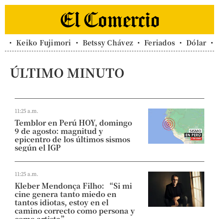
Keiko Fujimori
Betssy Chávez
Feriados
Dólar
ÚLTIMO MINUTO
11:25 a.m.
Temblor en Perú HOY, domingo
9 de agosto: magnitud y
epicentro de los últimos sismos
según el IGP
11:25 a.m.
Kleber Mendonça Filho: “Si mi
cine genera tanto miedo en
tantos idiotas, estoy en el
camino correcto como persona y
como artista”