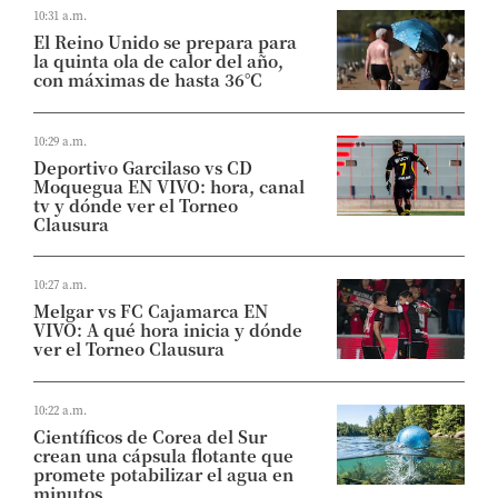
10:31 a.m.
El Reino Unido se prepara para
la quinta ola de calor del año,
con máximas de hasta 36°C
10:29 a.m.
Deportivo Garcilaso vs CD
Moquegua EN VIVO: hora, canal
tv y dónde ver el Torneo
Clausura
10:27 a.m.
Melgar vs FC Cajamarca EN
VIVO: A qué hora inicia y dónde
ver el Torneo Clausura
10:22 a.m.
Científicos de Corea del Sur
crean una cápsula flotante que
promete potabilizar el agua en
minutos