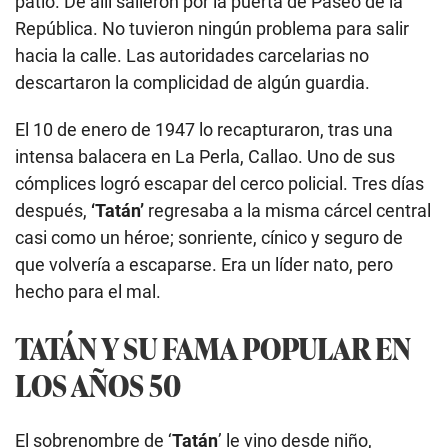
patio. De allí salieron por la puerta de Paseo de la
República. No tuvieron ningún problema para salir
hacia la calle. Las autoridades carcelarias no
descartaron la complicidad de algún guardia.
El 10 de enero de 1947 lo recapturaron, tras una
intensa balacera en La Perla, Callao. Uno de sus
cómplices logró escapar del cerco policial. Tres días
después,
‘Tatán’
regresaba a la misma cárcel central
casi como un héroe; sonriente, cínico y seguro de
que volvería a escaparse. Era un líder nato, pero
hecho para el mal.
TATÁN Y SU FAMA POPULAR EN
LOS AÑOS 50
El sobrenombre de ‘
Tatán
’ le vino desde niño,