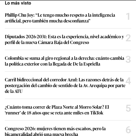
Lo más visto
1
Phillip Chu Joy: “Le tengo mucho respeto a la inteligencia
artificial, pero también mucha desconfianza”
2
Diputados 2026-2031: Esta es la experiencia, nivel académico y
perfil de la nueva Cámara Baja del Congreso
3
Colombia se suma al giro regional a la derecha: cuánto cambia
la política exterior con la llegada de De la Espriella
4
Carril bidireccional del corredor Azul: Las razones detrás de la
postergación del cambio de sentido de la Av. Arequipa por parte
de la ATU
5
¿Cuánto toma correr de Plaza Norte al Morro Solar? El
‘runner’ de 18 años que se reta ante miles en TikTok
6
Congreso 2026: mujeres tienen más escaños, pero la
bicameralidad abrió una nueva brecha