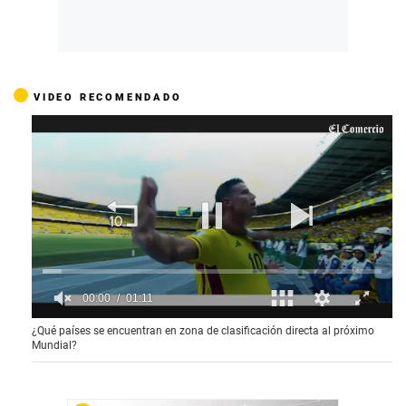
VIDEO RECOMENDADO
00:01
01:11
0
¿Qué países se encuentran en zona de clasificación directa al próximo
s
Mundial?
e
c
o
n