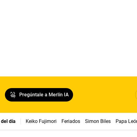
Pregúntale a Merlín IA
del día
Keiko Fujimori
Feriados
Simon Biles
Papa Leó